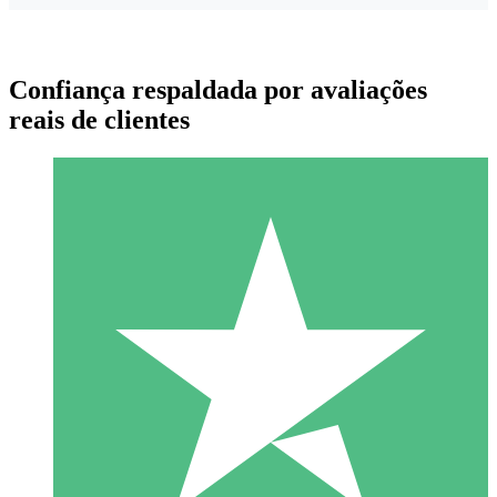
Confiança respaldada por avaliações
reais de clientes
Pacotes de Créditos Individuais
Pague conforme o uso com créditos de download. Sem
compromisso mensal.
1 Download
10
US$
00