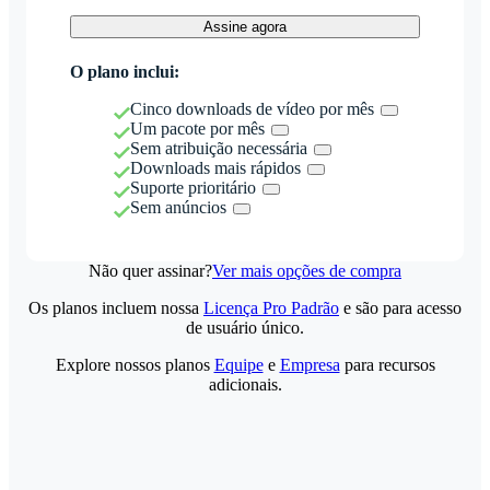
Assine agora
O plano inclui:
Cinco downloads de vídeo por mês
Um pacote por mês
Sem atribuição necessária
Downloads mais rápidos
Suporte prioritário
Sem anúncios
Não quer assinar?
Ver mais opções de compra
Os planos incluem nossa
Licença Pro Padrão
e são para acesso
de usuário único.
Explore nossos planos
Equipe
e
Empresa
para recursos
adicionais.