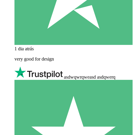
1 dia atrás
very good for design
asdwqwrqweasd asdqwerq