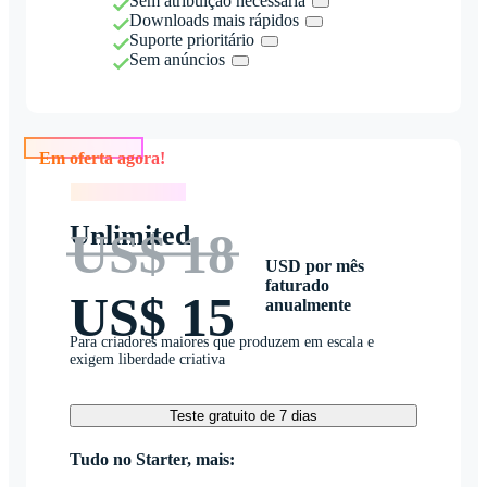
Sem atribuição necessária
Downloads mais rápidos
Suporte prioritário
Sem anúncios
Em oferta agora!
Em oferta agora!
Unlimited
US$ 18
USD por mês
faturado
US$ 15
anualmente
Para criadores maiores que produzem em escala e
exigem liberdade criativa
Teste gratuito de 7 dias
Tudo no Starter, mais: