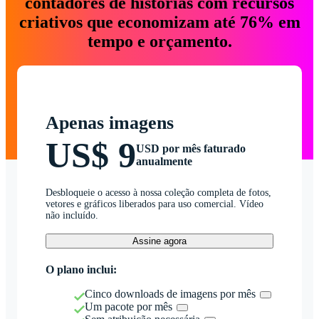
contadores de histórias com recursos
criativos que economizam até 76% em
tempo e orçamento.
Apenas imagens
US$ 9
USD por mês faturado
anualmente
Desbloqueie o acesso à nossa coleção completa de fotos,
vetores e gráficos liberados para uso comercial. Vídeo
não incluído.
Assine agora
O plano inclui:
Cinco downloads de imagens por mês
Um pacote por mês