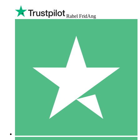
Rahel FridAng