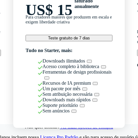
faturado
US$ 15
anualmente
o
Para criadores maiores que produzem em escala e
exigem liberdade criativa
e
Teste gratuito de 7 dias
Tudo no Starter, mais:
Downloads ilimitados
Acesso completo à biblioteca
Ferramentas de design profissionais
Recursos de IA premium
Um pacote por mês
Sem atribuição necessária
Downloads mais rápidos
Suporte prioritário
Sem anúncios
Não quer assinar?
Ver mais opções de compra
lanos incluem nossa
Licença Pro Padrão
e são para acesso de usuário ú