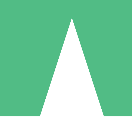
Pacotes de Créditos Individuais
gue conforme o uso com créditos de download. Sem compromisso mens
1 Download
5 Downloads
10 Downloads
10
15
20
US$
00
US$
00
US$
00