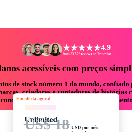
4.9
from 33.572 reviews on Trustpilot
lanos acessíveis com preços simpl
otos de stock número 1 do mundo, confiado 
rcas, criadores e contadores de histórias 
Em oferta agora!
economizam até 76% em tempo e orçamento
Em oferta agora!
Unlimited
US$ 18
USD por mês