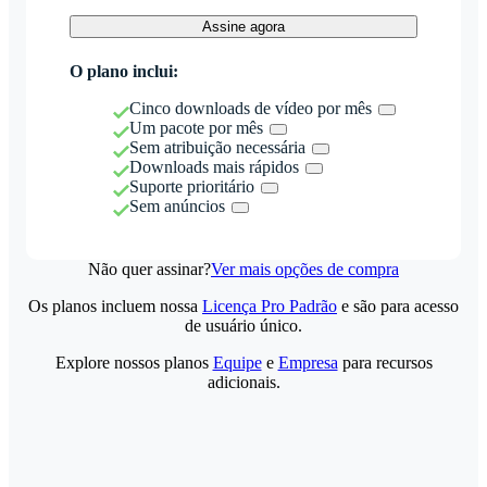
Assine agora
O plano inclui:
Cinco downloads de vídeo por mês
Um pacote por mês
Sem atribuição necessária
Downloads mais rápidos
Suporte prioritário
Sem anúncios
Não quer assinar?
Ver mais opções de compra
Os planos incluem nossa
Licença Pro Padrão
e são para acesso
de usuário único.
Explore nossos planos
Equipe
e
Empresa
para recursos
adicionais.