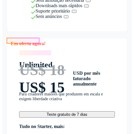
Sem atribuição necessária
Downloads mais rápidos
Suporte prioritário
Sem anúncios
Em oferta agora!
Em oferta agora!
Unlimited
US$ 18
USD por mês
faturado
US$ 15
anualmente
Para criadores maiores que produzem em escala e
exigem liberdade criativa
Teste gratuito de 7 dias
Tudo no Starter, mais: