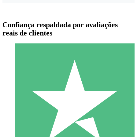
Confiança respaldada por avaliações
reais de clientes
Pacotes de Créditos Individuais
Pague conforme o uso com créditos de download. Sem
compromisso mensal.
1 Download
10
US$
00