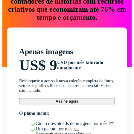
contadores de histórias com recursos
criativos que economizam até 76% em
tempo e orçamento.
Apenas imagens
US$ 9
USD por mês faturado
anualmente
Desbloqueie o acesso à nossa coleção completa de fotos,
vetores e gráficos liberados para uso comercial. Vídeo
não incluído.
Assine agora
O plano inclui:
Cinco downloads de imagens por mês
Um pacote por mês