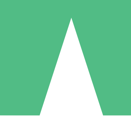
Pacotes de Créditos Individuais
gue conforme o uso com créditos de download. Sem compromisso mens
1 Download
5 Downloads
10 Downloads
10
15
20
US$
00
US$
00
US$
00