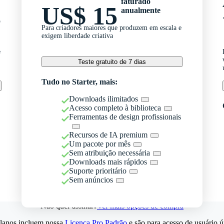
faturado
US$ 15
anualmente
o
Para criadores maiores que produzem em escala e
exigem liberdade criativa
e
Teste gratuito de 7 dias
Tudo no Starter, mais:
Downloads ilimitados
Acesso completo à biblioteca
Ferramentas de design profissionais
Recursos de IA premium
Um pacote por mês
Sem atribuição necessária
Downloads mais rápidos
Suporte prioritário
Sem anúncios
Não quer assinar?
Ver mais opções de compra
lanos incluem nossa
Licença Pro Padrão
e são para acesso de usuário ú