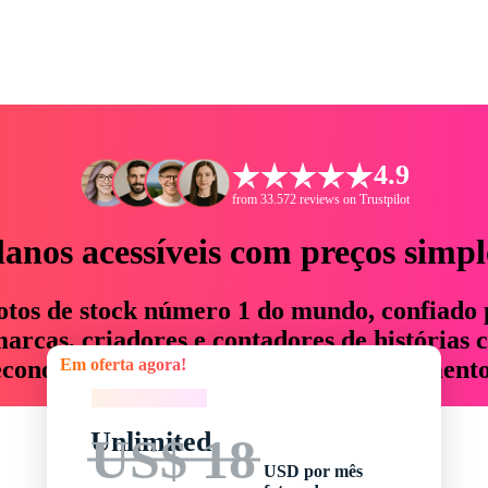
4.9
from 33.572 reviews on Trustpilot
lanos acessíveis com preços simpl
otos de stock número 1 do mundo, confiado 
rcas, criadores e contadores de histórias 
Em oferta agora!
economizam até 76% em tempo e orçamento
Em oferta agora!
Unlimited
US$ 18
USD por mês