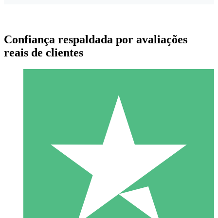
Confiança respaldada por avaliações
reais de clientes
Pacotes de Créditos Individuais
Pague conforme o uso com créditos de download. Sem
compromisso mensal.
1 Download
10
US$
00