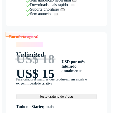
Sem atribuição necessária
Downloads mais rápidos
Suporte prioritário
Sem anúncios
Em oferta agora!
Em oferta agora!
Unlimited
US$ 18
USD por mês
faturado
US$ 15
anualmente
Para criadores maiores que produzem em escala e
exigem liberdade criativa
Teste gratuito de 7 dias
Tudo no Starter, mais: