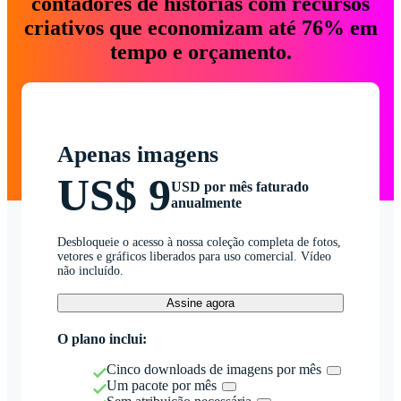
contadores de histórias com recursos
criativos que economizam até 76% em
tempo e orçamento.
Apenas imagens
US$ 9
USD por mês faturado
anualmente
Desbloqueie o acesso à nossa coleção completa de fotos,
vetores e gráficos liberados para uso comercial. Vídeo
não incluído.
Assine agora
O plano inclui:
Cinco downloads de imagens por mês
Um pacote por mês