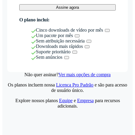
Assine agora
O plano inclui:
Cinco downloads de vídeo por mês
Um pacote por mês
Sem atribuição necessária
Downloads mais rápidos
Suporte prioritário
Sem anúncios
Não quer assinar?
Ver mais opções de compra
Os planos incluem nossa
Licença Pro Padrão
e são para acesso
de usuário único.
Explore nossos planos
Equipe
e
Empresa
para recursos
adicionais.