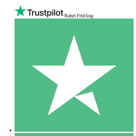
Rahel FridAng