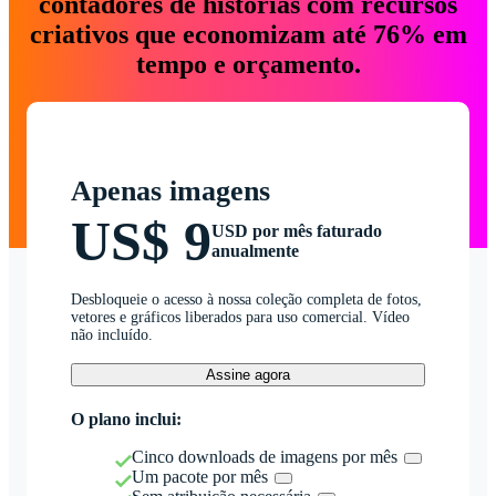
contadores de histórias com recursos
criativos que economizam até 76% em
tempo e orçamento.
Apenas imagens
US$ 9
USD por mês faturado
anualmente
Desbloqueie o acesso à nossa coleção completa de fotos,
vetores e gráficos liberados para uso comercial. Vídeo
não incluído.
Assine agora
O plano inclui:
Cinco downloads de imagens por mês
Um pacote por mês