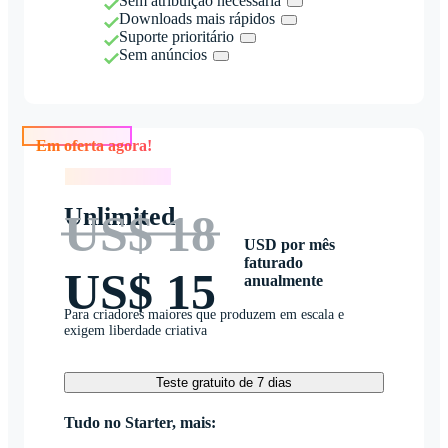
Sem atribuição necessária
Downloads mais rápidos
Suporte prioritário
Sem anúncios
Em oferta agora!
Em oferta agora!
Unlimited
US$ 18
USD por mês
faturado
US$ 15
anualmente
Para criadores maiores que produzem em escala e
exigem liberdade criativa
Teste gratuito de 7 dias
Tudo no Starter, mais: