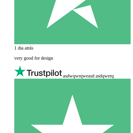
1 dia atrás
very good for design
asdwqwrqweasd asdqwerq