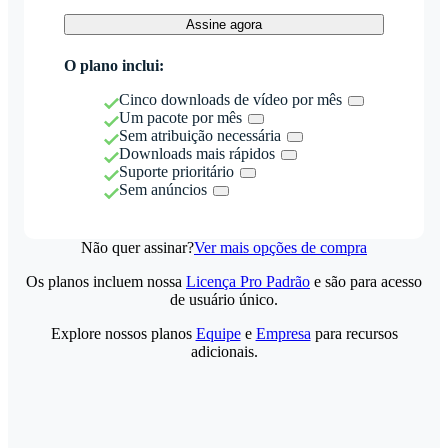
Assine agora
O plano inclui:
Cinco downloads de vídeo por mês
Um pacote por mês
Sem atribuição necessária
Downloads mais rápidos
Suporte prioritário
Sem anúncios
Não quer assinar?
Ver mais opções de compra
Os planos incluem nossa
Licença Pro Padrão
e são para acesso
de usuário único.
Explore nossos planos
Equipe
e
Empresa
para recursos
adicionais.