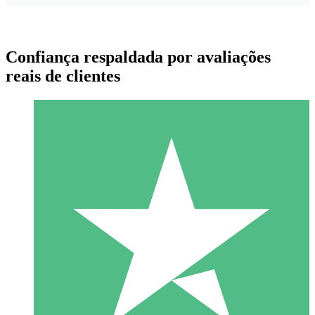
Confiança respaldada por avaliações
reais de clientes
Pacotes de Créditos Individuais
Pague conforme o uso com créditos de download. Sem
compromisso mensal.
1 Download
10
US$
00