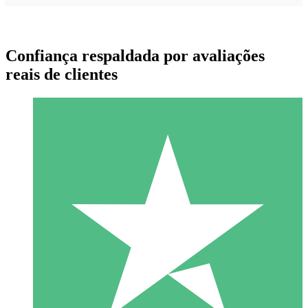
Confiança respaldada por avaliações
reais de clientes
Pacotes de Créditos Individuais
Pague conforme o uso com créditos de download. Sem
compromisso mensal.
1 Download
10
US$
00