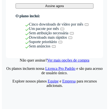
Assine agora
O plano inclui:
Cinco downloads de vídeo por mês
Um pacote por mês
Sem atribuição necessária
Downloads mais rápidos
Suporte prioritário
Sem anúncios
Não quer assinar?
Ver mais opções de compra
Os planos incluem nossa
Licença Pro Padrão
e são para acesso
de usuário único.
Explore nossos planos
Equipe
e
Empresa
para recursos
adicionais.