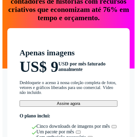
contadores de histórias com recursos
criativos que economizam até 76% em
tempo e orçamento.
Apenas imagens
US$ 9
USD por mês faturado
anualmente
Desbloqueie o acesso à nossa coleção completa de fotos,
vetores e gráficos liberados para uso comercial. Vídeo
não incluído.
Assine agora
O plano inclui:
Cinco downloads de imagens por mês
Um pacote por mês