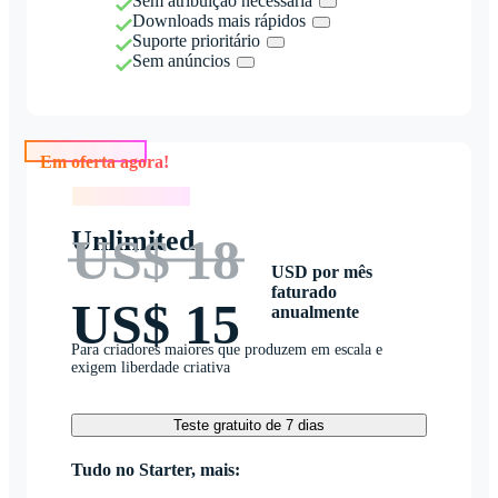
Sem atribuição necessária
Downloads mais rápidos
Suporte prioritário
Sem anúncios
Em oferta agora!
Em oferta agora!
Unlimited
US$ 18
USD por mês
faturado
US$ 15
anualmente
Para criadores maiores que produzem em escala e
exigem liberdade criativa
Teste gratuito de 7 dias
Tudo no Starter, mais: