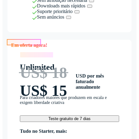
Sem atribuição necessária
Downloads mais rápidos
Suporte prioritário
Sem anúncios
Em oferta agora!
Em oferta agora!
Unlimited
US$ 18
USD por mês
faturado
US$ 15
anualmente
Para criadores maiores que produzem em escala e
exigem liberdade criativa
Teste gratuito de 7 dias
Tudo no Starter, mais: