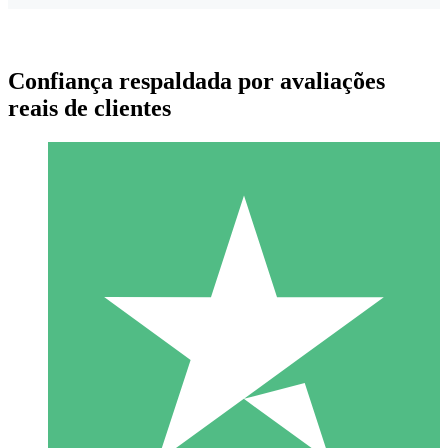
Confiança respaldada por avaliações
reais de clientes
Pacotes de Créditos Individuais
Pague conforme o uso com créditos de download. Sem
compromisso mensal.
1 Download
10
US$
00