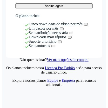
Assine agora
O plano inclui:
Cinco downloads de vídeo por mês
Um pacote por mês
Sem atribuição necessária
Downloads mais rápidos
Suporte prioritário
Sem anúncios
Não quer assinar?
Ver mais opções de compra
Os planos incluem nossa
Licença Pro Padrão
e são para acesso
de usuário único.
Explore nossos planos
Equipe
e
Empresa
para recursos
adicionais.