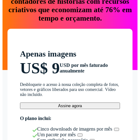
contadores de histórias com recursos
criativos que economizam até 76% em
tempo e orçamento.
Apenas imagens
US$ 9
USD por mês faturado
anualmente
Desbloqueie o acesso à nossa coleção completa de fotos,
vetores e gráficos liberados para uso comercial. Vídeo
não incluído.
Assine agora
O plano inclui:
Cinco downloads de imagens por mês
Um pacote por mês