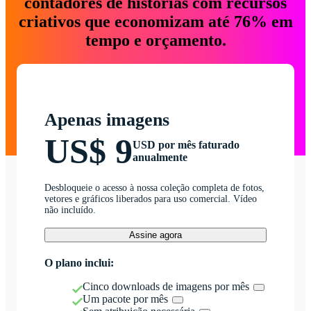
contadores de histórias com recursos
criativos que economizam até 76% em
tempo e orçamento.
Apenas imagens
US$ 9
USD por mês faturado
anualmente
Desbloqueie o acesso à nossa coleção completa de fotos,
vetores e gráficos liberados para uso comercial. Vídeo
não incluído.
Assine agora
O plano inclui:
Cinco downloads de imagens por mês
Um pacote por mês