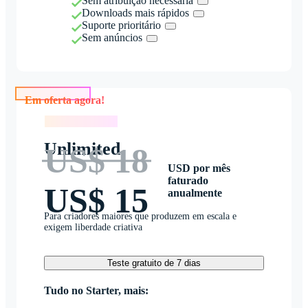
Sem atribuição necessária
Downloads mais rápidos
Suporte prioritário
Sem anúncios
Em oferta agora!
Em oferta agora!
Unlimited
US$ 18
USD por mês
faturado
US$ 15
anualmente
Para criadores maiores que produzem em escala e
exigem liberdade criativa
Teste gratuito de 7 dias
Tudo no Starter, mais: