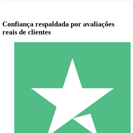
Confiança respaldada por avaliações
reais de clientes
Pacotes de Créditos Individuais
Pague conforme o uso com créditos de download. Sem
compromisso mensal.
1 Download
10
US$
00