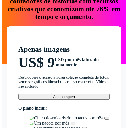
contadores de histórias com recursos
criativos que economizam até 76% em
tempo e orçamento.
Apenas imagens
US$ 9
USD por mês faturado
anualmente
Desbloqueie o acesso à nossa coleção completa de fotos,
vetores e gráficos liberados para uso comercial. Vídeo
não incluído.
Assine agora
O plano inclui:
Cinco downloads de imagens por mês
Um pacote por mês