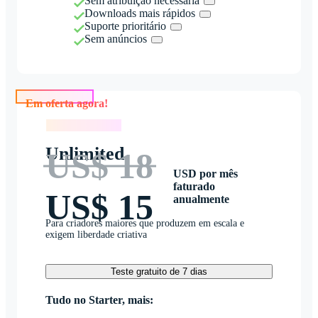
Sem atribuição necessária
Downloads mais rápidos
Suporte prioritário
Sem anúncios
Em oferta agora!
Em oferta agora!
Unlimited
US$ 18
USD por mês
faturado
US$ 15
anualmente
Para criadores maiores que produzem em escala e
exigem liberdade criativa
Teste gratuito de 7 dias
Tudo no Starter, mais: