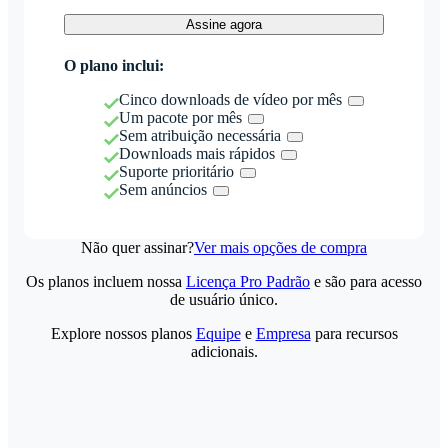
Assine agora
O plano inclui:
Cinco downloads de vídeo por mês
Um pacote por mês
Sem atribuição necessária
Downloads mais rápidos
Suporte prioritário
Sem anúncios
Não quer assinar?
Ver mais opções de compra
Os planos incluem nossa
Licença Pro Padrão
e são para acesso
de usuário único.
Explore nossos planos
Equipe
e
Empresa
para recursos
adicionais.