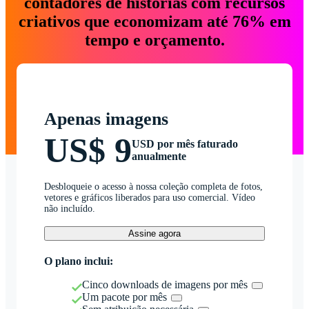
contadores de histórias com recursos
criativos que economizam até 76% em
tempo e orçamento.
Apenas imagens
US$ 9
USD por mês faturado
anualmente
Desbloqueie o acesso à nossa coleção completa de fotos,
vetores e gráficos liberados para uso comercial. Vídeo
não incluído.
Assine agora
O plano inclui:
Cinco downloads de imagens por mês
Um pacote por mês