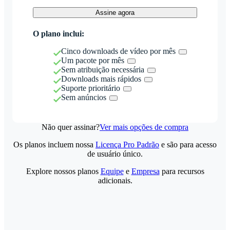
Assine agora
O plano inclui:
Cinco downloads de vídeo por mês
Um pacote por mês
Sem atribuição necessária
Downloads mais rápidos
Suporte prioritário
Sem anúncios
Não quer assinar?
Ver mais opções de compra
Os planos incluem nossa
Licença Pro Padrão
e são para acesso
de usuário único.
Explore nossos planos
Equipe
e
Empresa
para recursos
adicionais.