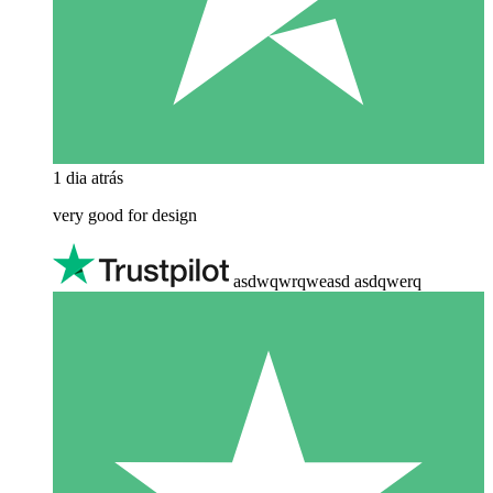
1 dia atrás
very good for design
asdwqwrqweasd asdqwerq