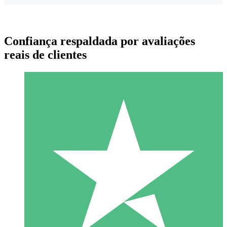
Confiança respaldada por avaliações
reais de clientes
Pacotes de Créditos Individuais
Pague conforme o uso com créditos de download. Sem
compromisso mensal.
1 Download
10
US$
00