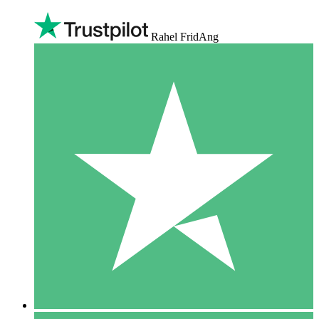
Rahel FridAng