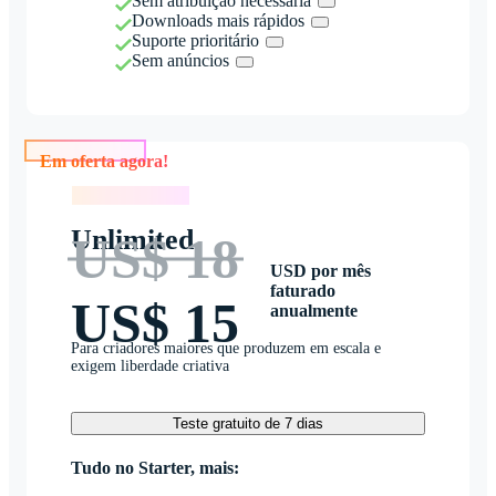
Sem atribuição necessária
Downloads mais rápidos
Suporte prioritário
Sem anúncios
Em oferta agora!
Em oferta agora!
Unlimited
US$ 18
USD por mês
faturado
US$ 15
anualmente
Para criadores maiores que produzem em escala e
exigem liberdade criativa
Teste gratuito de 7 dias
Tudo no Starter, mais: