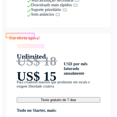
Sem atribuição necessária
Downloads mais rápidos
Suporte prioritário
Sem anúncios
Em oferta agora!
Em oferta agora!
Unlimited
US$ 18
USD por mês
faturado
US$ 15
anualmente
Para criadores maiores que produzem em escala e
exigem liberdade criativa
Teste gratuito de 7 dias
Tudo no Starter, mais: