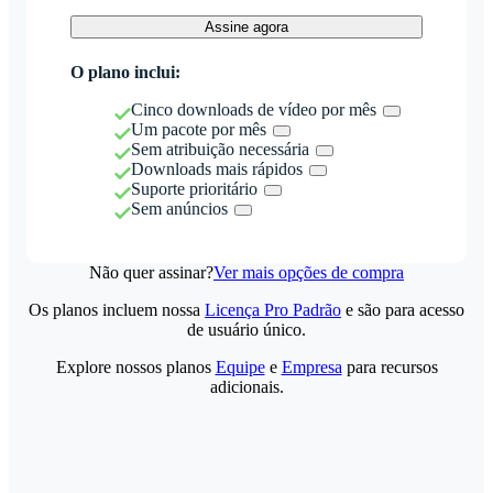
Assine agora
O plano inclui:
Cinco downloads de vídeo por mês
Um pacote por mês
Sem atribuição necessária
Downloads mais rápidos
Suporte prioritário
Sem anúncios
Não quer assinar?
Ver mais opções de compra
Os planos incluem nossa
Licença Pro Padrão
e são para acesso
de usuário único.
Explore nossos planos
Equipe
e
Empresa
para recursos
adicionais.