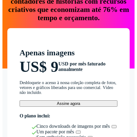
contadores de histórias com recursos
criativos que economizam até 76% em
tempo e orçamento.
Apenas imagens
US$ 9
USD por mês faturado
anualmente
Desbloqueie o acesso à nossa coleção completa de fotos,
vetores e gráficos liberados para uso comercial. Vídeo
não incluído.
Assine agora
O plano inclui:
Cinco downloads de imagens por mês
Um pacote por mês