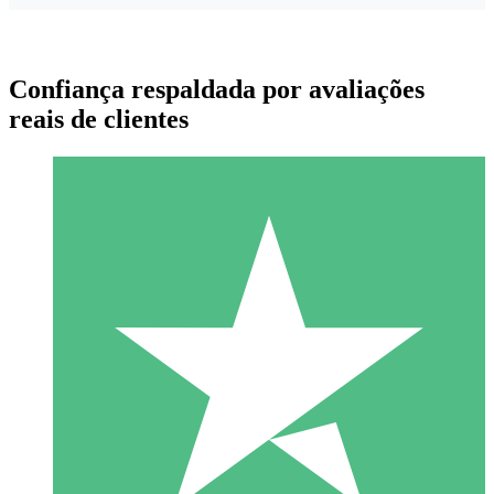
Confiança respaldada por avaliações
reais de clientes
Pacotes de Créditos Individuais
Pague conforme o uso com créditos de download. Sem
compromisso mensal.
1 Download
10
US$
00