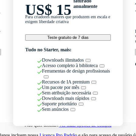
faturado
US$ 15
anualmente
o
Para criadores maiores que produzem em escala e
exigem liberdade criativa
e
Teste gratuito de 7 dias
Tudo no Starter, mais:
Downloads ilimitados
Acesso completo à biblioteca
Ferramentas de design profissionais
Recursos de IA premium
Um pacote por mês
Sem atribuição necessária
Downloads mais rápidos
Suporte prioritário
Sem anúncios
Não quer assinar?
Ver mais opções de compra
lanos incluem nossa
Licença Pro Padrão
e são para acesso de usuário ú