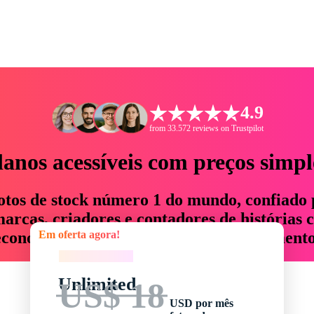
4.9
from 33.572 reviews on Trustpilot
lanos acessíveis com preços simpl
otos de stock número 1 do mundo, confiado 
rcas, criadores e contadores de histórias 
Em oferta agora!
economizam até 76% em tempo e orçamento
Em oferta agora!
Unlimited
US$ 18
USD por mês