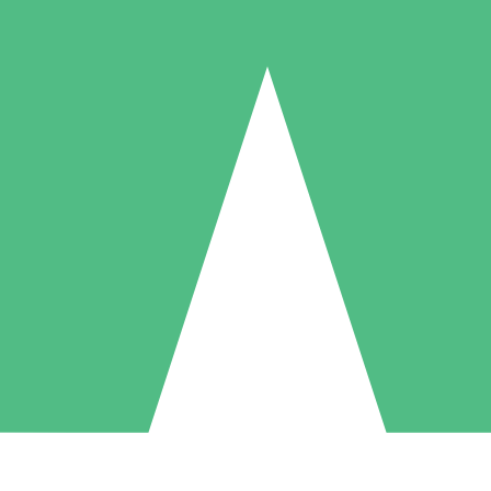
Pacotes de Créditos Individuais
gue conforme o uso com créditos de download. Sem compromisso mens
1 Download
5 Downloads
10 Downloads
10
15
20
US$
00
US$
00
US$
00