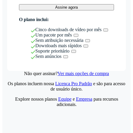
Assine agora
O plano inclui:
Cinco downloads de vídeo por mês
Um pacote por mês
Sem atribuição necessária
Downloads mais rápidos
Suporte prioritário
Sem anúncios
Não quer assinar?
Ver mais opções de compra
Os planos incluem nossa
Licença Pro Padrão
e são para acesso
de usuário único.
Explore nossos planos
Equipe
e
Empresa
para recursos
adicionais.