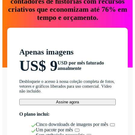
contadores de histórias com recursos
criativos que economizam até 76% em
tempo e orçamento.
Apenas imagens
US$ 9
USD por mês faturado
anualmente
Desbloqueie o acesso à nossa coleção completa de fotos,
vetores e gráficos liberados para uso comercial. Vídeo
não incluído.
Assine agora
O plano inclui:
Cinco downloads de imagens por mês
Um pacote por mês