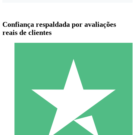
Confiança respaldada por avaliações
reais de clientes
Pacotes de Créditos Individuais
Pague conforme o uso com créditos de download. Sem
compromisso mensal.
1 Download
10
US$
00