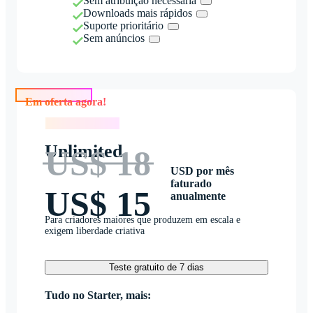
Sem atribuição necessária
Downloads mais rápidos
Suporte prioritário
Sem anúncios
Em oferta agora!
Em oferta agora!
Unlimited
US$ 18
USD por mês
faturado
US$ 15
anualmente
Para criadores maiores que produzem em escala e
exigem liberdade criativa
Teste gratuito de 7 dias
Tudo no Starter, mais: