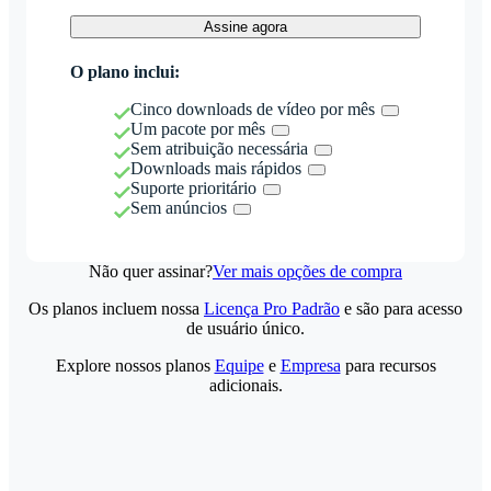
Assine agora
O plano inclui:
Cinco downloads de vídeo por mês
Um pacote por mês
Sem atribuição necessária
Downloads mais rápidos
Suporte prioritário
Sem anúncios
Não quer assinar?
Ver mais opções de compra
Os planos incluem nossa
Licença Pro Padrão
e são para acesso
de usuário único.
Explore nossos planos
Equipe
e
Empresa
para recursos
adicionais.