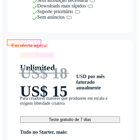
Sem atribuição necessária
Downloads mais rápidos
Suporte prioritário
Sem anúncios
Em oferta agora!
Em oferta agora!
Unlimited
US$ 18
USD por mês
faturado
US$ 15
anualmente
Para criadores maiores que produzem em escala e
exigem liberdade criativa
Teste gratuito de 7 dias
Tudo no Starter, mais: