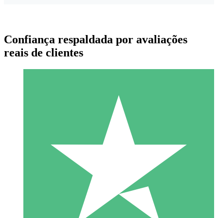
Confiança respaldada por avaliações
reais de clientes
Pacotes de Créditos Individuais
Pague conforme o uso com créditos de download. Sem
compromisso mensal.
1 Download
10
US$
00