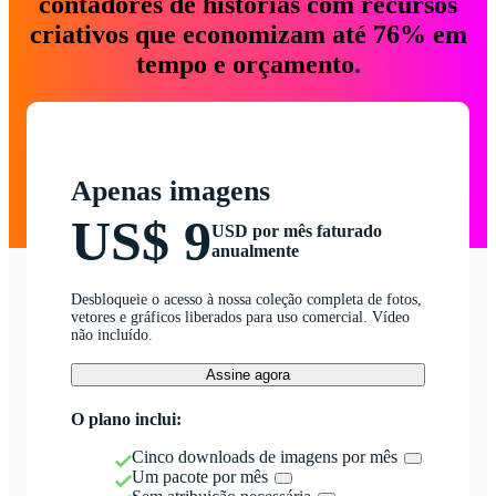
contadores de histórias com recursos
criativos que economizam até 76% em
tempo e orçamento.
Apenas imagens
US$ 9
USD por mês faturado
anualmente
Desbloqueie o acesso à nossa coleção completa de fotos,
vetores e gráficos liberados para uso comercial. Vídeo
não incluído.
Assine agora
O plano inclui:
Cinco downloads de imagens por mês
Um pacote por mês