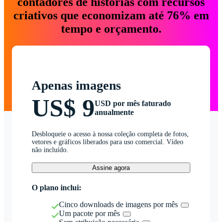
contadores de histórias com recursos
criativos que economizam até 76% em
tempo e orçamento.
Apenas imagens
US$ 9
USD por mês faturado
anualmente
Desbloqueie o acesso à nossa coleção completa de fotos,
vetores e gráficos liberados para uso comercial. Vídeo
não incluído.
Assine agora
O plano inclui:
Cinco downloads de imagens por mês
Um pacote por mês