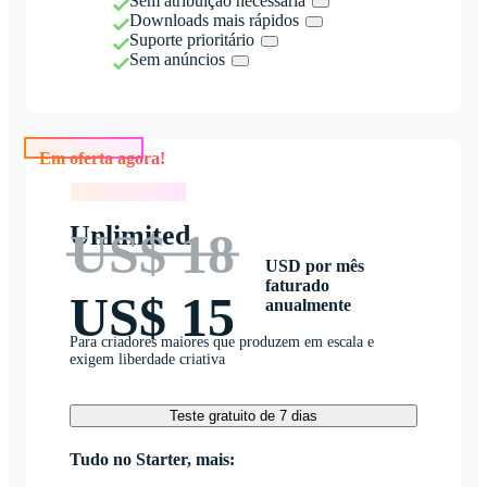
Sem atribuição necessária
Downloads mais rápidos
Suporte prioritário
Sem anúncios
Em oferta agora!
Em oferta agora!
Unlimited
US$ 18
USD por mês
faturado
US$ 15
anualmente
Para criadores maiores que produzem em escala e
exigem liberdade criativa
Teste gratuito de 7 dias
Tudo no Starter, mais: