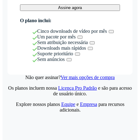
Assine agora
O plano inclui:
Cinco downloads de vídeo por mês
Um pacote por mês
Sem atribuição necessária
Downloads mais rápidos
Suporte prioritário
Sem anúncios
Não quer assinar?
Ver mais opções de compra
Os planos incluem nossa
Licença Pro Padrão
e são para acesso
de usuário único.
Explore nossos planos
Equipe
e
Empresa
para recursos
adicionais.