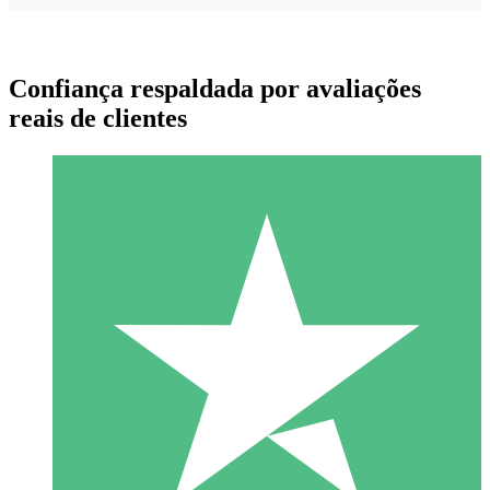
Confiança respaldada por avaliações
reais de clientes
Pacotes de Créditos Individuais
Pague conforme o uso com créditos de download. Sem
compromisso mensal.
1 Download
10
US$
00