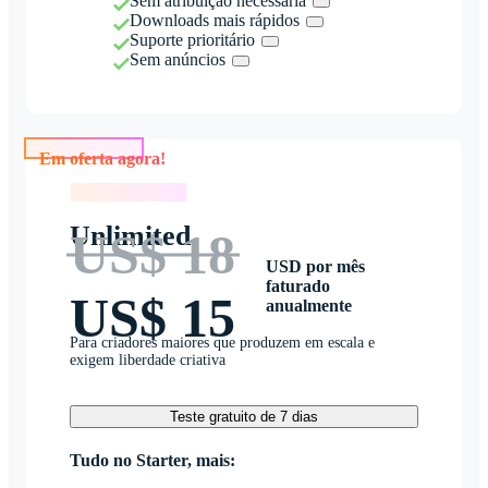
Sem atribuição necessária
Downloads mais rápidos
Suporte prioritário
Sem anúncios
Em oferta agora!
Em oferta agora!
Unlimited
US$ 18
USD por mês
faturado
US$ 15
anualmente
Para criadores maiores que produzem em escala e
exigem liberdade criativa
Teste gratuito de 7 dias
Tudo no Starter, mais: