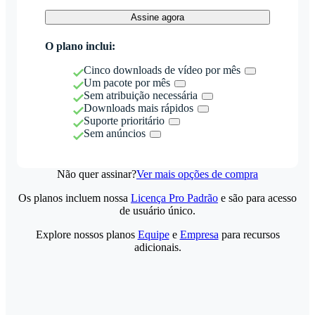
Assine agora
O plano inclui:
Cinco downloads de vídeo por mês
Um pacote por mês
Sem atribuição necessária
Downloads mais rápidos
Suporte prioritário
Sem anúncios
Não quer assinar?
Ver mais opções de compra
Os planos incluem nossa
Licença Pro Padrão
e são para acesso
de usuário único.
Explore nossos planos
Equipe
e
Empresa
para recursos
adicionais.