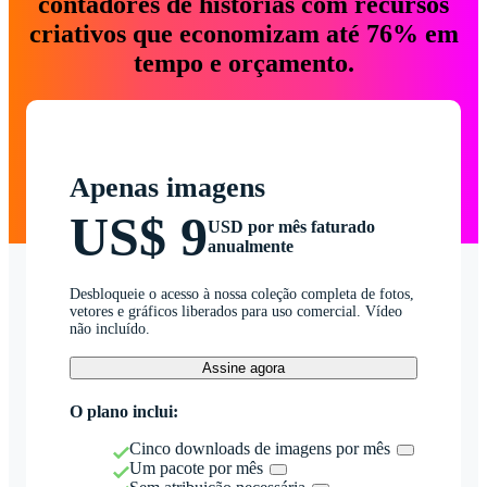
contadores de histórias com recursos
criativos que economizam até 76% em
tempo e orçamento.
Apenas imagens
US$ 9
USD por mês faturado
anualmente
Desbloqueie o acesso à nossa coleção completa de fotos,
vetores e gráficos liberados para uso comercial. Vídeo
não incluído.
Assine agora
O plano inclui:
Cinco downloads de imagens por mês
Um pacote por mês