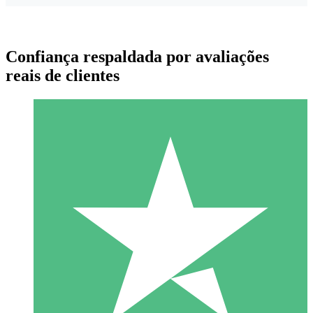
Confiança respaldada por avaliações
reais de clientes
Pacotes de Créditos Individuais
Pague conforme o uso com créditos de download. Sem
compromisso mensal.
1 Download
10
US$
00