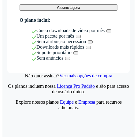
Assine agora
O plano inclui:
Cinco downloads de vídeo por mês
Um pacote por mês
Sem atribuição necessária
Downloads mais rápidos
Suporte prioritário
Sem anúncios
Não quer assinar?
Ver mais opções de compra
Os planos incluem nossa
Licença Pro Padrão
e são para acesso
de usuário único.
Explore nossos planos
Equipe
e
Empresa
para recursos
adicionais.