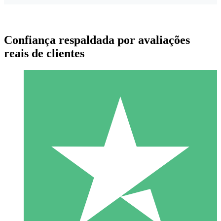
Confiança respaldada por avaliações
reais de clientes
Pacotes de Créditos Individuais
Pague conforme o uso com créditos de download. Sem
compromisso mensal.
1 Download
10
US$
00