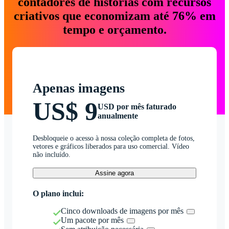
contadores de histórias com recursos
criativos que economizam até 76% em
tempo e orçamento.
Apenas imagens
US$ 9
USD por mês faturado
anualmente
Desbloqueie o acesso à nossa coleção completa de fotos,
vetores e gráficos liberados para uso comercial. Vídeo
não incluído.
Assine agora
O plano inclui:
Cinco downloads de imagens por mês
Um pacote por mês