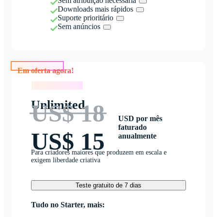
Sem atribuição necessária
Downloads mais rápidos
Suporte prioritário
Sem anúncios
Em oferta agora!
Em oferta agora!
Unlimited
US$ 18
USD por mês
faturado
US$ 15
anualmente
Para criadores maiores que produzem em escala e
exigem liberdade criativa
Teste gratuito de 7 dias
Tudo no Starter, mais: