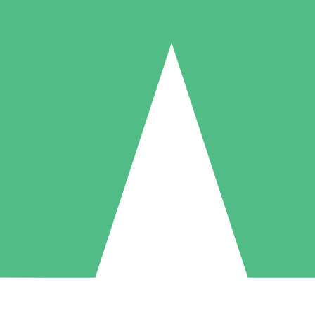
Pacotes de Créditos Individuais
gue conforme o uso com créditos de download. Sem compromisso mens
1 Download
5 Downloads
10 Downloads
10
15
20
US$
00
US$
00
US$
00