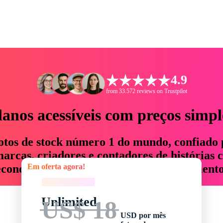
4.9
from 33.572 reviews on Trustpilot
lanos acessíveis com preços simpl
otos de stock número 1 do mundo, confiado 
rcas, criadores e contadores de histórias 
Em oferta agora!
economizam até 76% em tempo e orçamento
Em oferta agora!
Unlimited
US$ 18
USD por mês