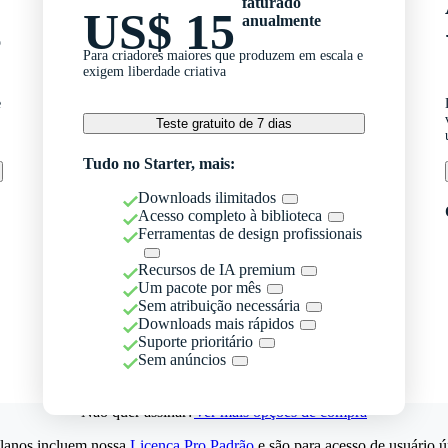
faturado
US$ 15
anualmente
o
Para criadores maiores que produzem em escala e
exigem liberdade criativa
e
Teste gratuito de 7 dias
Tudo no Starter, mais:
Downloads ilimitados
Acesso completo à biblioteca
Ferramentas de design profissionais
Recursos de IA premium
Um pacote por mês
Sem atribuição necessária
Downloads mais rápidos
Suporte prioritário
Sem anúncios
Não quer assinar?
Ver mais opções de compra
lanos incluem nossa
Licença Pro Padrão
e são para acesso de usuário ú