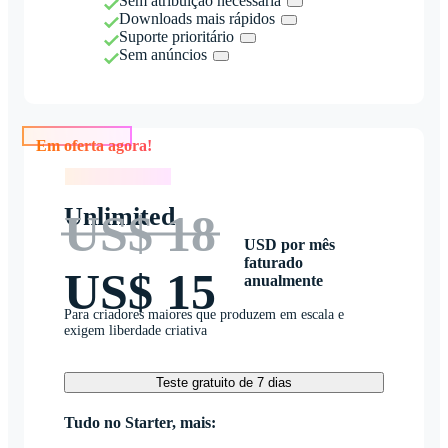
Sem atribuição necessária
Downloads mais rápidos
Suporte prioritário
Sem anúncios
Em oferta agora!
Em oferta agora!
Unlimited
US$ 18
USD por mês
faturado
US$ 15
anualmente
Para criadores maiores que produzem em escala e
exigem liberdade criativa
Teste gratuito de 7 dias
Tudo no Starter, mais: