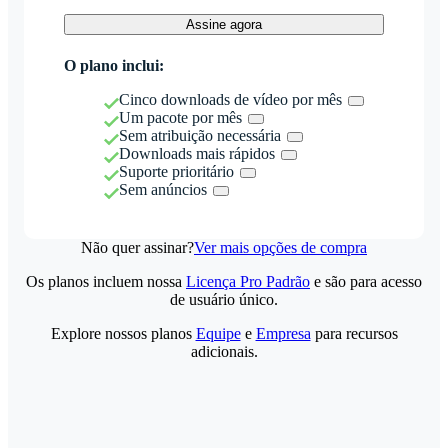
Assine agora
O plano inclui:
Cinco downloads de vídeo por mês
Um pacote por mês
Sem atribuição necessária
Downloads mais rápidos
Suporte prioritário
Sem anúncios
Não quer assinar?
Ver mais opções de compra
Os planos incluem nossa
Licença Pro Padrão
e são para acesso
de usuário único.
Explore nossos planos
Equipe
e
Empresa
para recursos
adicionais.