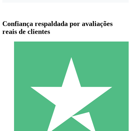
Confiança respaldada por avaliações
reais de clientes
Pacotes de Créditos Individuais
Pague conforme o uso com créditos de download. Sem
compromisso mensal.
1 Download
10
US$
00