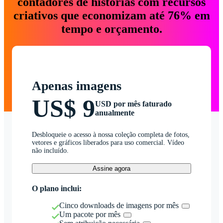
contadores de histórias com recursos
criativos que economizam até 76% em
tempo e orçamento.
Apenas imagens
US$ 9
USD por mês faturado
anualmente
Desbloqueie o acesso à nossa coleção completa de fotos,
vetores e gráficos liberados para uso comercial. Vídeo
não incluído.
Assine agora
O plano inclui:
Cinco downloads de imagens por mês
Um pacote por mês