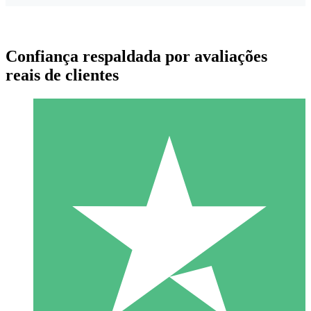
Confiança respaldada por avaliações
reais de clientes
Pacotes de Créditos Individuais
Pague conforme o uso com créditos de download. Sem
compromisso mensal.
1 Download
10
US$
00