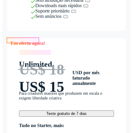
Sem atribuição necessária
Downloads mais rápidos
Suporte prioritário
Sem anúncios
Em oferta agora!
Em oferta agora!
Unlimited
US$ 18
USD por mês
faturado
US$ 15
anualmente
Para criadores maiores que produzem em escala e
exigem liberdade criativa
Teste gratuito de 7 dias
Tudo no Starter, mais: