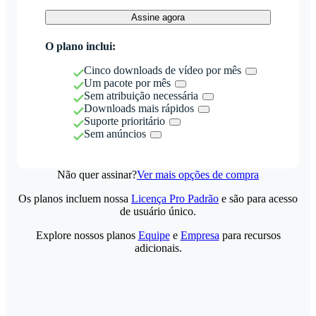
Assine agora
O plano inclui:
Cinco downloads de vídeo por mês
Um pacote por mês
Sem atribuição necessária
Downloads mais rápidos
Suporte prioritário
Sem anúncios
Não quer assinar?
Ver mais opções de compra
Os planos incluem nossa
Licença Pro Padrão
e são para acesso
de usuário único.
Explore nossos planos
Equipe
e
Empresa
para recursos
adicionais.