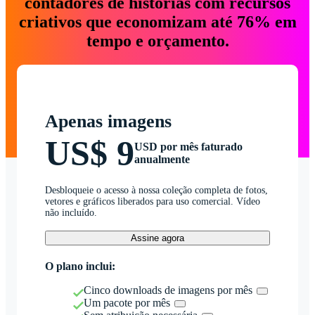
contadores de histórias com recursos
criativos que economizam até 76% em
tempo e orçamento.
Apenas imagens
US$ 9
USD por mês faturado
anualmente
Desbloqueie o acesso à nossa coleção completa de fotos,
vetores e gráficos liberados para uso comercial. Vídeo
não incluído.
Assine agora
O plano inclui:
Cinco downloads de imagens por mês
Um pacote por mês