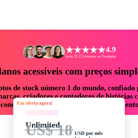
4.9
from 33.572 reviews on Trustpilot
lanos acessíveis com preços simpl
otos de stock número 1 do mundo, confiado 
rcas, criadores e contadores de histórias 
Em oferta agora!
economizam até 76% em tempo e orçamento
Em oferta agora!
Unlimited
US$ 18
USD por mês