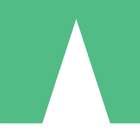
Pacotes de Créditos Individuais
gue conforme o uso com créditos de download. Sem compromisso mens
1 Download
5 Downloads
10 Downloads
10
15
20
US$
00
US$
00
US$
00