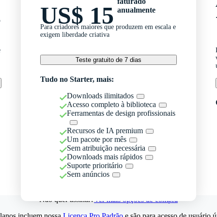
faturado
US$ 15
anualmente
o
Para criadores maiores que produzem em escala e
exigem liberdade criativa
e
Teste gratuito de 7 dias
Tudo no Starter, mais:
Downloads ilimitados
Acesso completo à biblioteca
Ferramentas de design profissionais
Recursos de IA premium
Um pacote por mês
Sem atribuição necessária
Downloads mais rápidos
Suporte prioritário
Sem anúncios
Não quer assinar?
Ver mais opções de compra
lanos incluem nossa
Licença Pro Padrão
e são para acesso de usuário ú