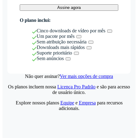
Assine agora
O plano inclui:
Cinco downloads de vídeo por mês
Um pacote por mês
Sem atribuição necessária
Downloads mais rápidos
Suporte prioritário
Sem anúncios
Não quer assinar?
Ver mais opções de compra
Os planos incluem nossa
Licença Pro Padrão
e são para acesso
de usuário único.
Explore nossos planos
Equipe
e
Empresa
para recursos
adicionais.