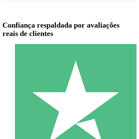
Confiança respaldada por avaliações
reais de clientes
Pacotes de Créditos Individuais
Pague conforme o uso com créditos de download. Sem
compromisso mensal.
1 Download
10
US$
00