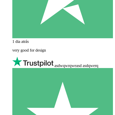
1 dia atrás
very good for design
asdwqwrqweasd asdqwerq