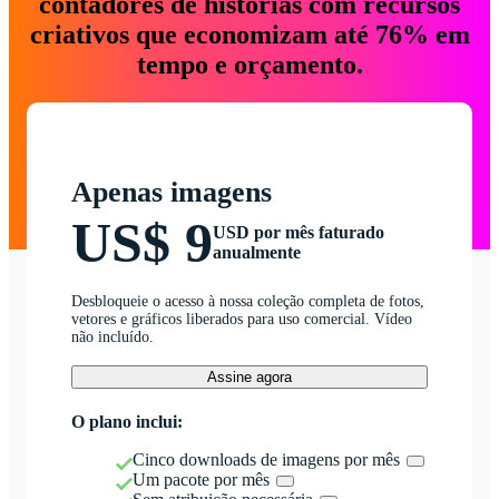
contadores de histórias com recursos
criativos que economizam até 76% em
tempo e orçamento.
Apenas imagens
US$ 9
USD por mês faturado
anualmente
Desbloqueie o acesso à nossa coleção completa de fotos,
vetores e gráficos liberados para uso comercial. Vídeo
não incluído.
Assine agora
O plano inclui:
Cinco downloads de imagens por mês
Um pacote por mês