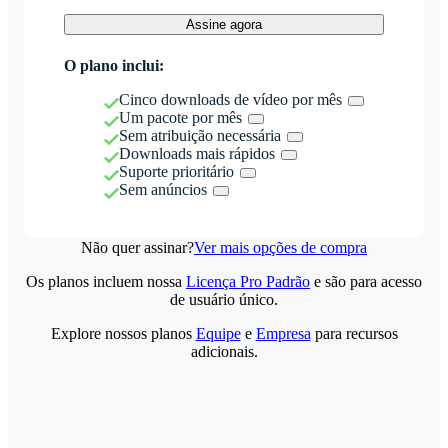
Assine agora
O plano inclui:
Cinco downloads de vídeo por mês
Um pacote por mês
Sem atribuição necessária
Downloads mais rápidos
Suporte prioritário
Sem anúncios
Não quer assinar?
Ver mais opções de compra
Os planos incluem nossa
Licença Pro Padrão
e são para acesso
de usuário único.
Explore nossos planos
Equipe
e
Empresa
para recursos
adicionais.