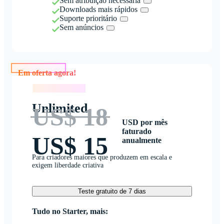
Sem atribuição necessária
Downloads mais rápidos
Suporte prioritário
Sem anúncios
Em oferta agora!
Em oferta agora!
Unlimited
US$ 18
USD por mês
faturado
US$ 15
anualmente
Para criadores maiores que produzem em escala e
exigem liberdade criativa
Teste gratuito de 7 dias
Tudo no Starter, mais: