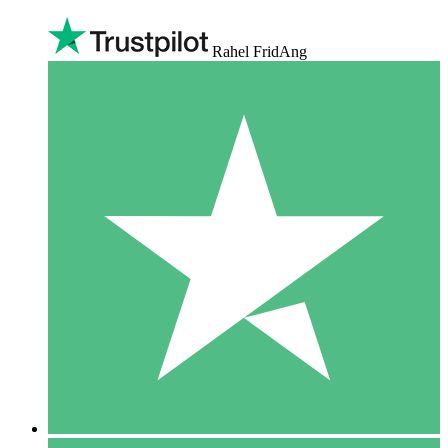
Rahel FridAng