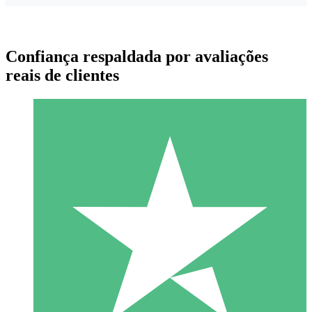
Confiança respaldada por avaliações
reais de clientes
Pacotes de Créditos Individuais
Pague conforme o uso com créditos de download. Sem
compromisso mensal.
1 Download
10
US$
00