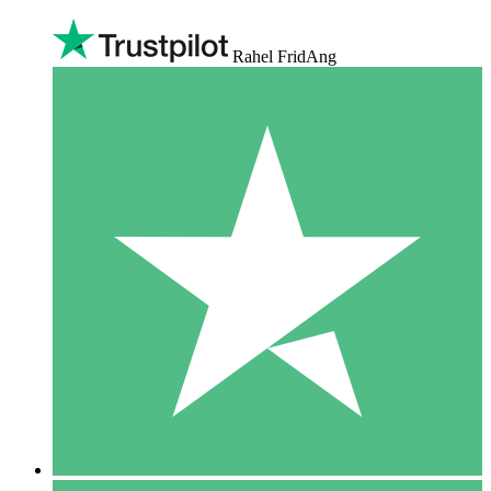
Rahel FridAng