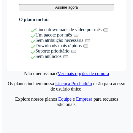
Assine agora
O plano inclui:
Cinco downloads de vídeo por mês
Um pacote por mês
Sem atribuição necessária
Downloads mais rápidos
Suporte prioritário
Sem anúncios
Não quer assinar?
Ver mais opções de compra
Os planos incluem nossa
Licença Pro Padrão
e são para acesso
de usuário único.
Explore nossos planos
Equipe
e
Empresa
para recursos
adicionais.