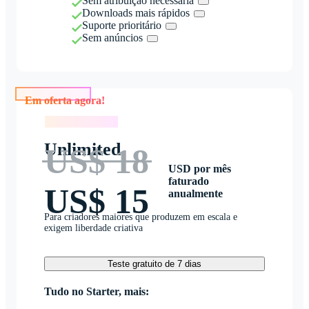
Sem atribuição necessária
Downloads mais rápidos
Suporte prioritário
Sem anúncios
Em oferta agora!
Em oferta agora!
Unlimited
US$ 18
USD por mês
faturado
US$ 15
anualmente
Para criadores maiores que produzem em escala e
exigem liberdade criativa
Teste gratuito de 7 dias
Tudo no Starter, mais: