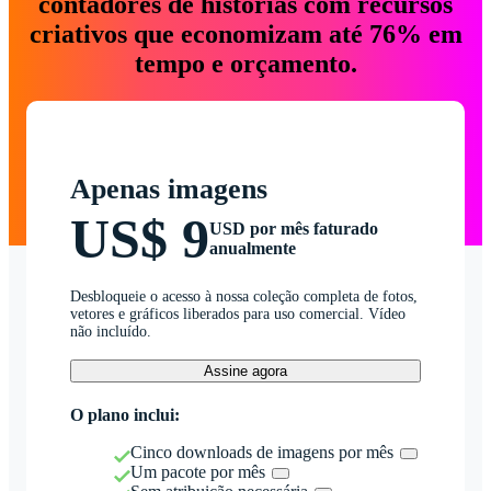
contadores de histórias com recursos
criativos que economizam até 76% em
tempo e orçamento.
Apenas imagens
US$ 9
USD por mês faturado
anualmente
Desbloqueie o acesso à nossa coleção completa de fotos,
vetores e gráficos liberados para uso comercial. Vídeo
não incluído.
Assine agora
O plano inclui:
Cinco downloads de imagens por mês
Um pacote por mês