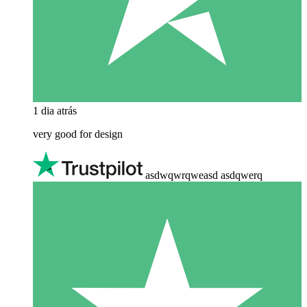
1 dia atrás
very good for design
asdwqwrqweasd asdqwerq