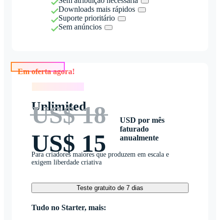
Sem atribuição necessária
Downloads mais rápidos
Suporte prioritário
Sem anúncios
Em oferta agora!
Em oferta agora!
Unlimited
US$ 18
USD por mês
faturado
US$ 15
anualmente
Para criadores maiores que produzem em escala e
exigem liberdade criativa
Teste gratuito de 7 dias
Tudo no Starter, mais: