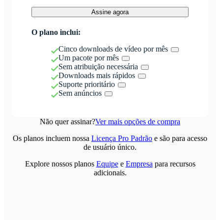
Assine agora
O plano inclui:
Cinco downloads de vídeo por mês
Um pacote por mês
Sem atribuição necessária
Downloads mais rápidos
Suporte prioritário
Sem anúncios
Não quer assinar?
Ver mais opções de compra
Os planos incluem nossa
Licença Pro Padrão
e são para acesso
de usuário único.
Explore nossos planos
Equipe
e
Empresa
para recursos
adicionais.