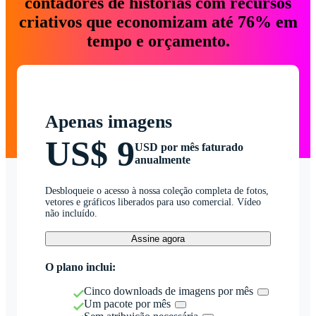
contadores de histórias com recursos
criativos que economizam até 76% em
tempo e orçamento.
Apenas imagens
US$ 9
USD por mês faturado
anualmente
Desbloqueie o acesso à nossa coleção completa de fotos,
vetores e gráficos liberados para uso comercial. Vídeo
não incluído.
Assine agora
O plano inclui:
Cinco downloads de imagens por mês
Um pacote por mês