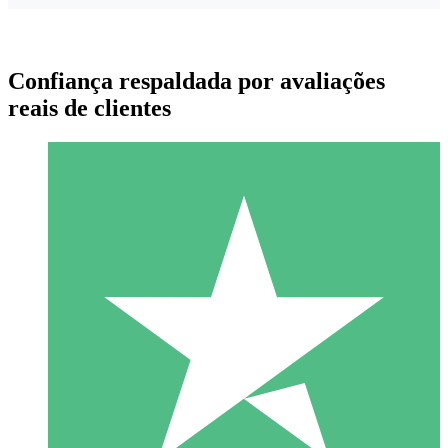
Confiança respaldada por avaliações
reais de clientes
Pacotes de Créditos Individuais
Pague conforme o uso com créditos de download. Sem
compromisso mensal.
1 Download
10
US$
00