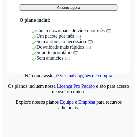
Assine agora
O plano inclui:
Cinco downloads de vídeo por mês
Um pacote por mês
Sem atribuição necessária
Downloads mais rápidos
Suporte prioritário
Sem anúncios
Não quer assinar?
Ver mais opções de compra
Os planos incluem nossa
Licença Pro Padrão
e são para acesso
de usuário único.
Explore nossos planos
Equipe
e
Empresa
para recursos
adicionais.