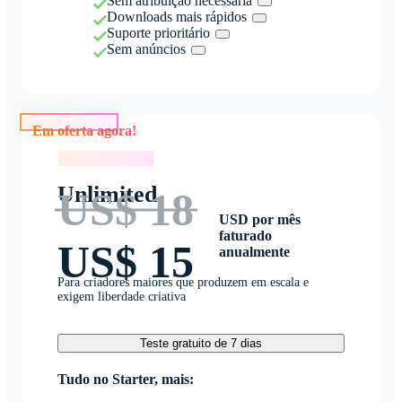
Sem atribuição necessária
Downloads mais rápidos
Suporte prioritário
Sem anúncios
Em oferta agora!
Em oferta agora!
Unlimited
US$ 18
USD por mês
faturado
US$ 15
anualmente
Para criadores maiores que produzem em escala e
exigem liberdade criativa
Teste gratuito de 7 dias
Tudo no Starter, mais: