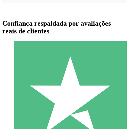
Confiança respaldada por avaliações
reais de clientes
Pacotes de Créditos Individuais
Pague conforme o uso com créditos de download. Sem
compromisso mensal.
1 Download
10
US$
00