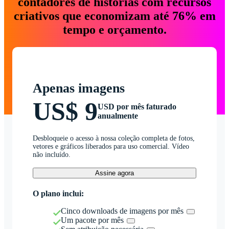
contadores de histórias com recursos
criativos que economizam até 76% em
tempo e orçamento.
Apenas imagens
US$ 9
USD por mês faturado
anualmente
Desbloqueie o acesso à nossa coleção completa de fotos,
vetores e gráficos liberados para uso comercial. Vídeo
não incluído.
Assine agora
O plano inclui:
Cinco downloads de imagens por mês
Um pacote por mês