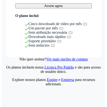
Assine agora
O plano inclui:
Cinco downloads de vídeo por mês
Um pacote por mês
Sem atribuição necessária
Downloads mais rápidos
Suporte prioritário
Sem anúncios
Não quer assinar?
Ver mais opções de compra
Os planos incluem nossa
Licença Pro Padrão
e são para acesso
de usuário único.
Explore nossos planos
Equipe
e
Empresa
para recursos
adicionais.