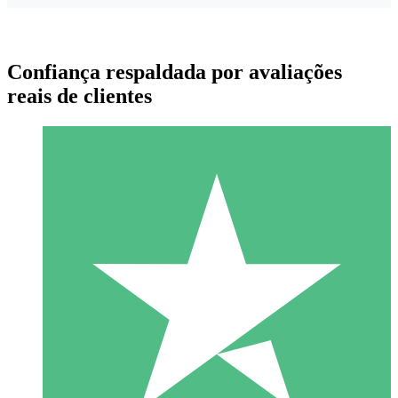
Confiança respaldada por avaliações
reais de clientes
Pacotes de Créditos Individuais
Pague conforme o uso com créditos de download. Sem
compromisso mensal.
1 Download
10
US$
00