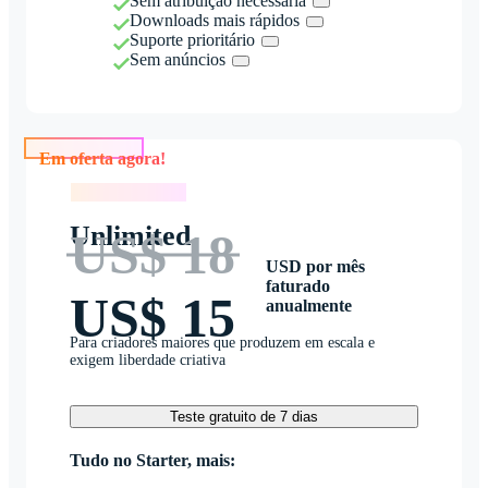
Sem atribuição necessária
Downloads mais rápidos
Suporte prioritário
Sem anúncios
Em oferta agora!
Em oferta agora!
Unlimited
US$ 18
USD por mês
faturado
US$ 15
anualmente
Para criadores maiores que produzem em escala e
exigem liberdade criativa
Teste gratuito de 7 dias
Tudo no Starter, mais: