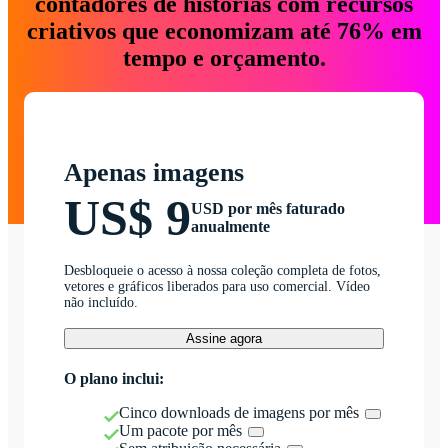
contadores de histórias com recursos
criativos que economizam até 76% em
tempo e orçamento.
Apenas imagens
US$ 9
USD por mês faturado
anualmente
Desbloqueie o acesso à nossa coleção completa de fotos,
vetores e gráficos liberados para uso comercial. Vídeo
não incluído.
Assine agora
O plano inclui:
Cinco downloads de imagens por mês
Um pacote por mês