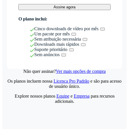
Assine agora
O plano inclui:
Cinco downloads de vídeo por mês
Um pacote por mês
Sem atribuição necessária
Downloads mais rápidos
Suporte prioritário
Sem anúncios
Não quer assinar?
Ver mais opções de compra
Os planos incluem nossa
Licença Pro Padrão
e são para acesso
de usuário único.
Explore nossos planos
Equipe
e
Empresa
para recursos
adicionais.