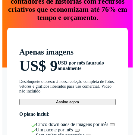
contadores de histórias com recursos
criativos que economizam até 76% em
tempo e orçamento.
Apenas imagens
US$ 9
USD por mês faturado
anualmente
Desbloqueie o acesso à nossa coleção completa de fotos,
vetores e gráficos liberados para uso comercial. Vídeo
não incluído.
Assine agora
O plano inclui:
Cinco downloads de imagens por mês
Um pacote por mês