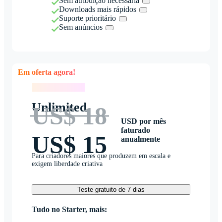
Sem atribuição necessária
Downloads mais rápidos
Suporte prioritário
Sem anúncios
Em oferta agora!
Em oferta agora!
Unlimited
US$ 18
USD por mês
faturado
US$ 15
anualmente
Para criadores maiores que produzem em escala e
exigem liberdade criativa
Teste gratuito de 7 dias
Tudo no Starter, mais: