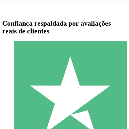
Confiança respaldada por avaliações
reais de clientes
Pacotes de Créditos Individuais
Pague conforme o uso com créditos de download. Sem
compromisso mensal.
1 Download
10
US$
00