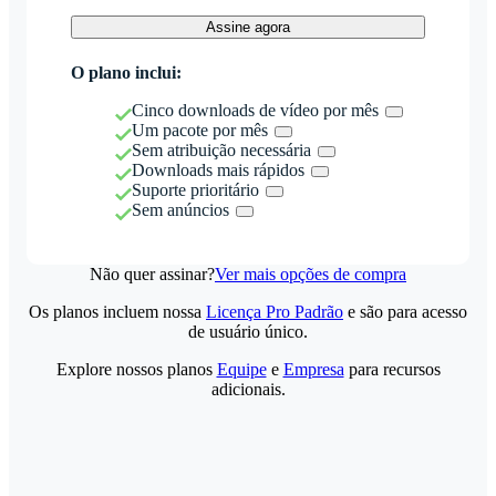
Assine agora
O plano inclui:
Cinco downloads de vídeo por mês
Um pacote por mês
Sem atribuição necessária
Downloads mais rápidos
Suporte prioritário
Sem anúncios
Não quer assinar?
Ver mais opções de compra
Os planos incluem nossa
Licença Pro Padrão
e são para acesso
de usuário único.
Explore nossos planos
Equipe
e
Empresa
para recursos
adicionais.