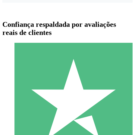
Confiança respaldada por avaliações
reais de clientes
Pacotes de Créditos Individuais
Pague conforme o uso com créditos de download. Sem
compromisso mensal.
1 Download
10
US$
00