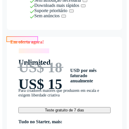
Sem atribuição necessária
Downloads mais rápidos
Suporte prioritário
Sem anúncios
Em oferta agora!
Em oferta agora!
Unlimited
US$ 18
USD por mês
faturado
US$ 15
anualmente
Para criadores maiores que produzem em escala e
exigem liberdade criativa
Teste gratuito de 7 dias
Tudo no Starter, mais: