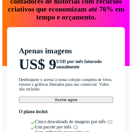
contadores de histórias com recursos
criativos que economizam até 76% em
tempo e orçamento.
Apenas imagens
US$ 9
USD por mês faturado
anualmente
Desbloqueie o acesso à nossa coleção completa de fotos,
vetores e gráficos liberados para uso comercial. Vídeo
não incluído.
Assine agora
O plano inclui:
Cinco downloads de imagens por mês
Um pacote por mês