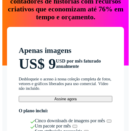
contadores de histórias com recursos
criativos que economizam até 76% em
tempo e orçamento.
Apenas imagens
US$ 9
USD por mês faturado
anualmente
Desbloqueie o acesso à nossa coleção completa de fotos,
vetores e gráficos liberados para uso comercial. Vídeo
não incluído.
Assine agora
O plano inclui:
Cinco downloads de imagens por mês
Um pacote por mês