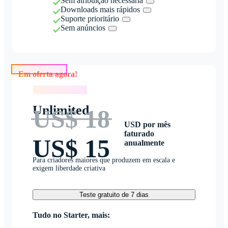
Sem atribuição necessária
Downloads mais rápidos
Suporte prioritário
Sem anúncios
Em oferta agora!
Em oferta agora!
Unlimited
US$ 18
USD por mês
faturado
US$ 15
anualmente
Para criadores maiores que produzem em escala e
exigem liberdade criativa
Teste gratuito de 7 dias
Tudo no Starter, mais: