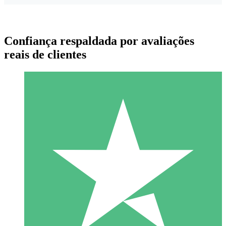
Confiança respaldada por avaliações
reais de clientes
Pacotes de Créditos Individuais
Pague conforme o uso com créditos de download. Sem
compromisso mensal.
1 Download
10
US$
00