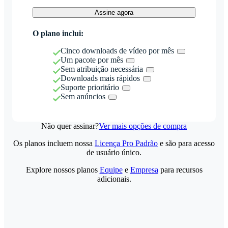
Assine agora
O plano inclui:
Cinco downloads de vídeo por mês
Um pacote por mês
Sem atribuição necessária
Downloads mais rápidos
Suporte prioritário
Sem anúncios
Não quer assinar?
Ver mais opções de compra
Os planos incluem nossa
Licença Pro Padrão
e são para acesso
de usuário único.
Explore nossos planos
Equipe
e
Empresa
para recursos
adicionais.