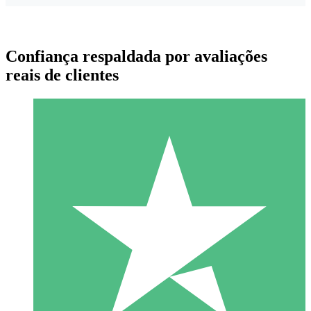
Confiança respaldada por avaliações
reais de clientes
Pacotes de Créditos Individuais
Pague conforme o uso com créditos de download. Sem
compromisso mensal.
1 Download
10
US$
00