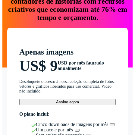
contadores de histórias com recursos
criativos que economizam até 76% em
tempo e orçamento.
Apenas imagens
US$ 9
USD por mês faturado
anualmente
Desbloqueie o acesso à nossa coleção completa de fotos,
vetores e gráficos liberados para uso comercial. Vídeo
não incluído.
Assine agora
O plano inclui:
Cinco downloads de imagens por mês
Um pacote por mês