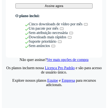
Assine agora
O plano inclui:
Cinco downloads de vídeo por mês
Um pacote por mês
Sem atribuição necessária
Downloads mais rápidos
Suporte prioritário
Sem anúncios
Não quer assinar?
Ver mais opções de compra
Os planos incluem nossa
Licença Pro Padrão
e são para acesso
de usuário único.
Explore nossos planos
Equipe
e
Empresa
para recursos
adicionais.