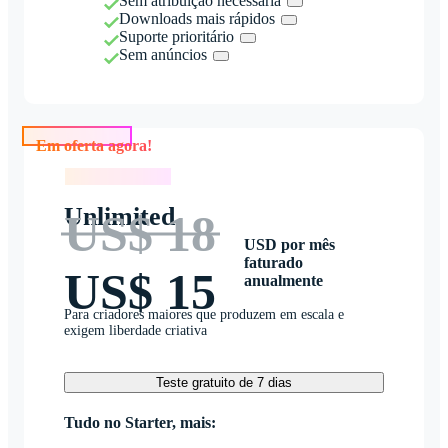
Sem atribuição necessária
Downloads mais rápidos
Suporte prioritário
Sem anúncios
Em oferta agora!
Em oferta agora!
Unlimited
US$ 18
USD por mês
faturado
US$ 15
anualmente
Para criadores maiores que produzem em escala e
exigem liberdade criativa
Teste gratuito de 7 dias
Tudo no Starter, mais: