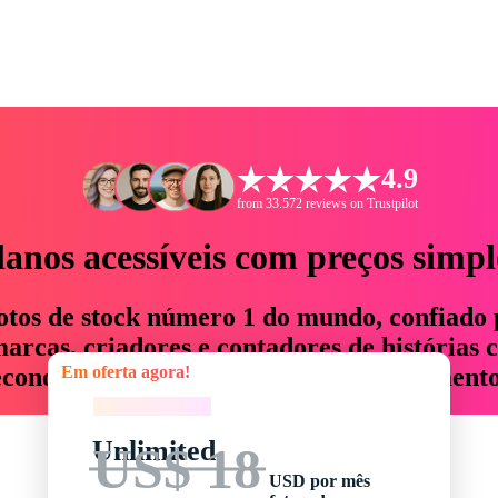
4.9
from 33.572 reviews on Trustpilot
lanos acessíveis com preços simpl
otos de stock número 1 do mundo, confiado 
rcas, criadores e contadores de histórias 
Em oferta agora!
economizam até 76% em tempo e orçamento
Em oferta agora!
Unlimited
US$ 18
USD por mês