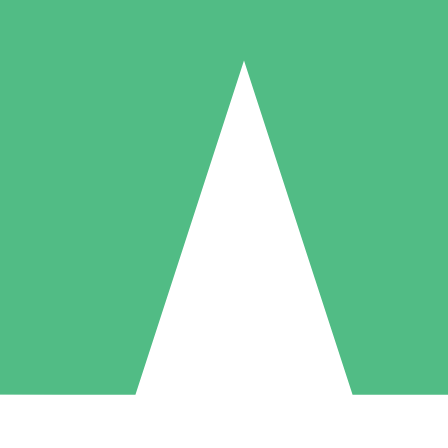
Pacotes de Créditos Individuais
gue conforme o uso com créditos de download. Sem compromisso mens
1 Download
5 Downloads
10 Downloads
10
15
20
US$
00
US$
00
US$
00