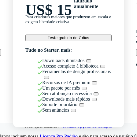
faturado
US$ 15
anualmente
o
Para criadores maiores que produzem em escala e
exigem liberdade criativa
e
Teste gratuito de 7 dias
Tudo no Starter, mais:
Downloads ilimitados
Acesso completo à biblioteca
Ferramentas de design profissionais
Recursos de IA premium
Um pacote por mês
Sem atribuição necessária
Downloads mais rápidos
Suporte prioritário
Sem anúncios
Não quer assinar?
Ver mais opções de compra
lanos incluem nossa
Licença Pro Padrão
e são para acesso de usuário ú