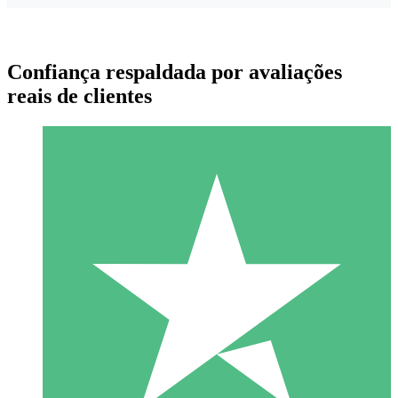
Confiança respaldada por avaliações
reais de clientes
Pacotes de Créditos Individuais
Pague conforme o uso com créditos de download. Sem
compromisso mensal.
1 Download
10
US$
00