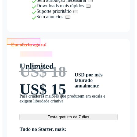
Sem atribuição necessária
Downloads mais rápidos
Suporte prioritário
Sem anúncios
Em oferta agora!
Em oferta agora!
Unlimited
US$ 18
USD por mês
faturado
US$ 15
anualmente
Para criadores maiores que produzem em escala e
exigem liberdade criativa
Teste gratuito de 7 dias
Tudo no Starter, mais: