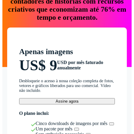
contadores de histórias com recursos
criativos que economizam até 76% em
tempo e orçamento.
Apenas imagens
US$ 9
USD por mês faturado
anualmente
Desbloqueie o acesso à nossa coleção completa de fotos,
vetores e gráficos liberados para uso comercial. Vídeo
não incluído.
Assine agora
O plano inclui:
Cinco downloads de imagens por mês
Um pacote por mês