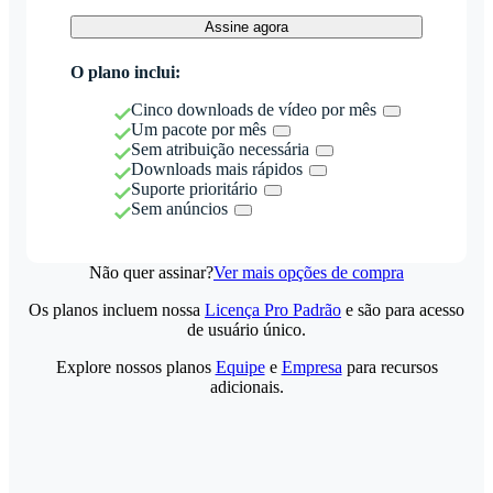
Assine agora
O plano inclui:
Cinco downloads de vídeo por mês
Um pacote por mês
Sem atribuição necessária
Downloads mais rápidos
Suporte prioritário
Sem anúncios
Não quer assinar?
Ver mais opções de compra
Os planos incluem nossa
Licença Pro Padrão
e são para acesso
de usuário único.
Explore nossos planos
Equipe
e
Empresa
para recursos
adicionais.