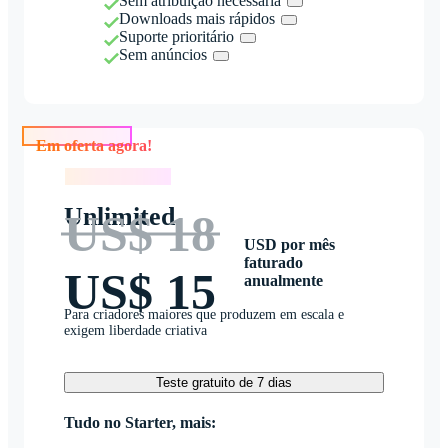
Sem atribuição necessária
Downloads mais rápidos
Suporte prioritário
Sem anúncios
Em oferta agora!
Em oferta agora!
Unlimited
US$ 18
USD por mês
faturado
US$ 15
anualmente
Para criadores maiores que produzem em escala e
exigem liberdade criativa
Teste gratuito de 7 dias
Tudo no Starter, mais: