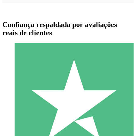
Confiança respaldada por avaliações
reais de clientes
Pacotes de Créditos Individuais
Pague conforme o uso com créditos de download. Sem
compromisso mensal.
1 Download
10
US$
00