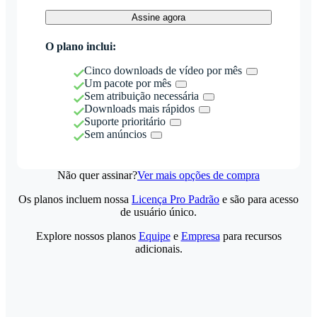
Assine agora
O plano inclui:
Cinco downloads de vídeo por mês
Um pacote por mês
Sem atribuição necessária
Downloads mais rápidos
Suporte prioritário
Sem anúncios
Não quer assinar?
Ver mais opções de compra
Os planos incluem nossa
Licença Pro Padrão
e são para acesso
de usuário único.
Explore nossos planos
Equipe
e
Empresa
para recursos
adicionais.