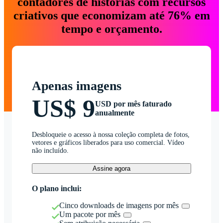
contadores de histórias com recursos
criativos que economizam até 76% em
tempo e orçamento.
Apenas imagens
US$ 9
USD por mês faturado
anualmente
Desbloqueie o acesso à nossa coleção completa de fotos,
vetores e gráficos liberados para uso comercial. Vídeo
não incluído.
Assine agora
O plano inclui:
Cinco downloads de imagens por mês
Um pacote por mês