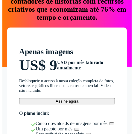
contadores de histórias com recursos
criativos que economizam até 76% em
tempo e orçamento.
Apenas imagens
US$ 9
USD por mês faturado
anualmente
Desbloqueie o acesso à nossa coleção completa de fotos,
vetores e gráficos liberados para uso comercial. Vídeo
não incluído.
Assine agora
O plano inclui:
Cinco downloads de imagens por mês
Um pacote por mês