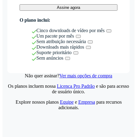
Assine agora
O plano inclui:
Cinco downloads de vídeo por mês
Um pacote por mês
Sem atribuição necessária
Downloads mais rápidos
Suporte prioritário
Sem anúncios
Não quer assinar?
Ver mais opções de compra
Os planos incluem nossa
Licença Pro Padrão
e são para acesso
de usuário único.
Explore nossos planos
Equipe
e
Empresa
para recursos
adicionais.