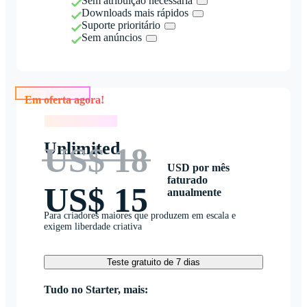
Sem atribuição necessária
Downloads mais rápidos
Suporte prioritário
Sem anúncios
Em oferta agora!
Em oferta agora!
Unlimited
US$ 18
USD por mês
faturado
US$ 15
anualmente
Para criadores maiores que produzem em escala e
exigem liberdade criativa
Teste gratuito de 7 dias
Tudo no Starter, mais: