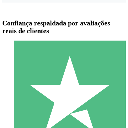
Confiança respaldada por avaliações
reais de clientes
Pacotes de Créditos Individuais
Pague conforme o uso com créditos de download. Sem
compromisso mensal.
1 Download
10
US$
00