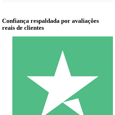
Confiança respaldada por avaliações
reais de clientes
Pacotes de Créditos Individuais
Pague conforme o uso com créditos de download. Sem
compromisso mensal.
1 Download
10
US$
00