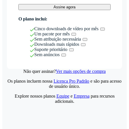
Assine agora
O plano inclui:
Cinco downloads de vídeo por mês
Um pacote por mês
Sem atribuição necessária
Downloads mais rápidos
Suporte prioritário
Sem anúncios
Não quer assinar?
Ver mais opções de compra
Os planos incluem nossa
Licença Pro Padrão
e são para acesso
de usuário único.
Explore nossos planos
Equipe
e
Empresa
para recursos
adicionais.