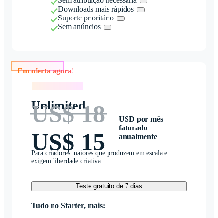
Sem atribuição necessária
Downloads mais rápidos
Suporte prioritário
Sem anúncios
Em oferta agora!
Em oferta agora!
Unlimited
US$ 18
USD por mês
faturado
US$ 15
anualmente
Para criadores maiores que produzem em escala e
exigem liberdade criativa
Teste gratuito de 7 dias
Tudo no Starter, mais: