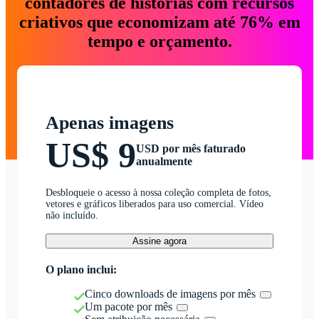
contadores de histórias com recursos
criativos que economizam até 76% em
tempo e orçamento.
Apenas imagens
US$ 9
USD por mês faturado
anualmente
Desbloqueie o acesso à nossa coleção completa de fotos,
vetores e gráficos liberados para uso comercial. Vídeo
não incluído.
Assine agora
O plano inclui:
Cinco downloads de imagens por mês
Um pacote por mês