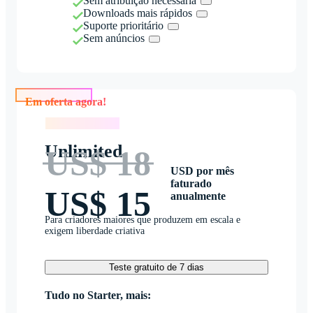
Sem atribuição necessária
Downloads mais rápidos
Suporte prioritário
Sem anúncios
Em oferta agora!
Em oferta agora!
Unlimited
US$ 18
USD por mês
faturado
US$ 15
anualmente
Para criadores maiores que produzem em escala e
exigem liberdade criativa
Teste gratuito de 7 dias
Tudo no Starter, mais: