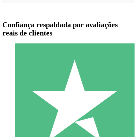
Confiança respaldada por avaliações
reais de clientes
Pacotes de Créditos Individuais
Pague conforme o uso com créditos de download. Sem
compromisso mensal.
1 Download
10
US$
00