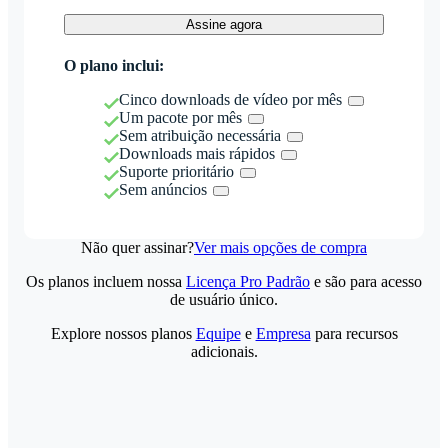
Assine agora
O plano inclui:
Cinco downloads de vídeo por mês
Um pacote por mês
Sem atribuição necessária
Downloads mais rápidos
Suporte prioritário
Sem anúncios
Não quer assinar?
Ver mais opções de compra
Os planos incluem nossa
Licença Pro Padrão
e são para acesso
de usuário único.
Explore nossos planos
Equipe
e
Empresa
para recursos
adicionais.