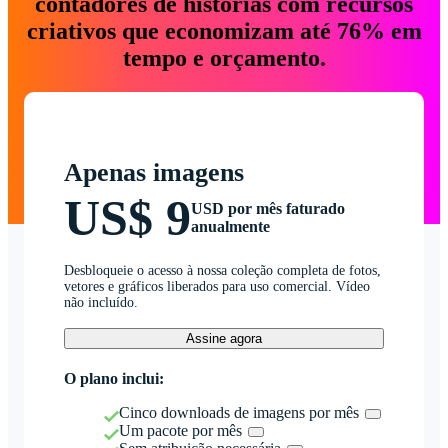
contadores de histórias com recursos
criativos que economizam até 76% em
tempo e orçamento.
Apenas imagens
US$ 9
USD por mês faturado
anualmente
Desbloqueie o acesso à nossa coleção completa de fotos,
vetores e gráficos liberados para uso comercial. Vídeo
não incluído.
Assine agora
O plano inclui:
Cinco downloads de imagens por mês
Um pacote por mês