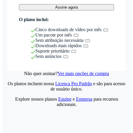
Assine agora
O plano inclui:
Cinco downloads de vídeo por mês
Um pacote por mês
Sem atribuição necessária
Downloads mais rápidos
Suporte prioritário
Sem anúncios
Não quer assinar?
Ver mais opções de compra
Os planos incluem nossa
Licença Pro Padrão
e são para acesso
de usuário único.
Explore nossos planos
Equipe
e
Empresa
para recursos
adicionais.