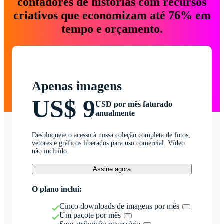
contadores de histórias com recursos
criativos que economizam até 76% em
tempo e orçamento.
Apenas imagens
US$ 9
USD por mês faturado
anualmente
Desbloqueie o acesso à nossa coleção completa de fotos,
vetores e gráficos liberados para uso comercial. Vídeo
não incluído.
Assine agora
O plano inclui:
Cinco downloads de imagens por mês
Um pacote por mês