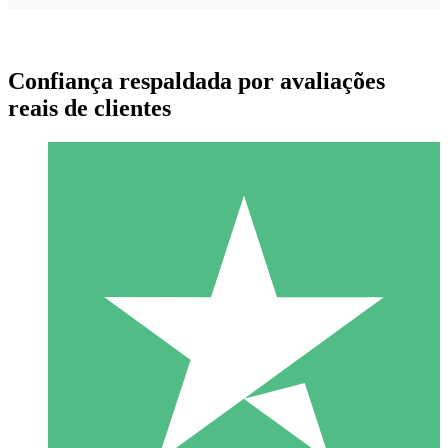
Confiança respaldada por avaliações
reais de clientes
Pacotes de Créditos Individuais
Pague conforme o uso com créditos de download. Sem
compromisso mensal.
1 Download
10
US$
00