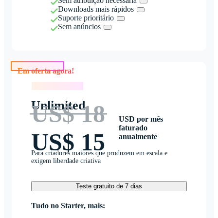
Sem atribuição necessária
Downloads mais rápidos
Suporte prioritário
Sem anúncios
Em oferta agora!
Em oferta agora!
Unlimited
US$ 18
USD por mês
faturado
US$ 15
anualmente
Para criadores maiores que produzem em escala e
exigem liberdade criativa
Teste gratuito de 7 dias
Tudo no Starter, mais: