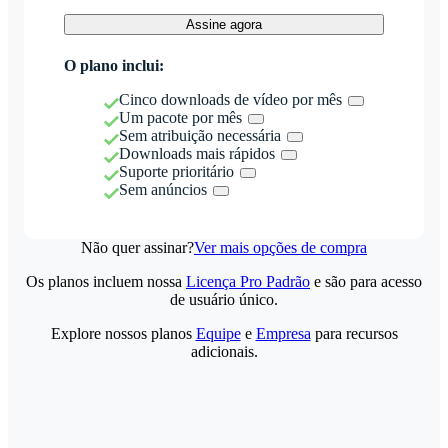
Assine agora
O plano inclui:
Cinco downloads de vídeo por mês
Um pacote por mês
Sem atribuição necessária
Downloads mais rápidos
Suporte prioritário
Sem anúncios
Não quer assinar?
Ver mais opções de compra
Os planos incluem nossa
Licença Pro Padrão
e são para acesso
de usuário único.
Explore nossos planos
Equipe
e
Empresa
para recursos
adicionais.