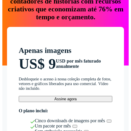
contadores de histórias com recursos
criativos que economizam até 76% em
tempo e orçamento.
Apenas imagens
US$ 9
USD por mês faturado
anualmente
Desbloqueie o acesso à nossa coleção completa de fotos,
vetores e gráficos liberados para uso comercial. Vídeo
não incluído.
Assine agora
O plano inclui:
Cinco downloads de imagens por mês
Um pacote por mês