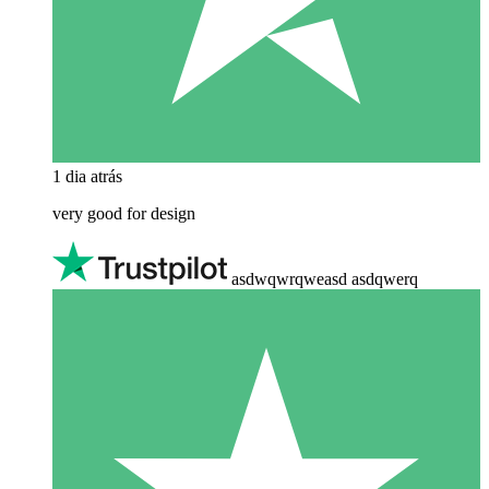
1 dia atrás
very good for design
asdwqwrqweasd asdqwerq