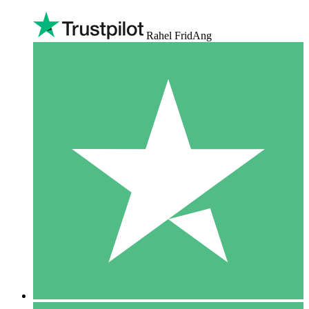
Rahel FridAng