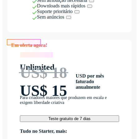
Sem atribuição necessária
Downloads mais rápidos
Suporte prioritário
Sem anúncios
Em oferta agora!
Em oferta agora!
Unlimited
US$ 18
USD por mês
faturado
US$ 15
anualmente
Para criadores maiores que produzem em escala e
exigem liberdade criativa
Teste gratuito de 7 dias
Tudo no Starter, mais: