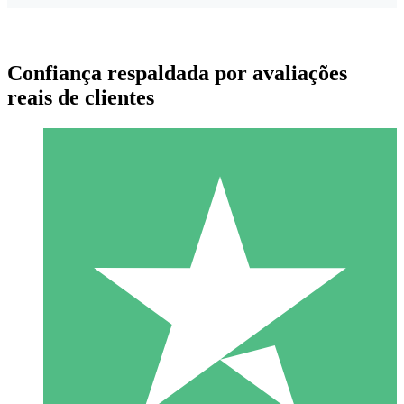
Confiança respaldada por avaliações
reais de clientes
Pacotes de Créditos Individuais
Pague conforme o uso com créditos de download. Sem
compromisso mensal.
1 Download
10
US$
00