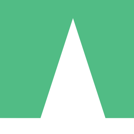
Pacotes de Créditos Individuais
gue conforme o uso com créditos de download. Sem compromisso mens
1 Download
5 Downloads
10 Downloads
10
15
20
US$
00
US$
00
US$
00