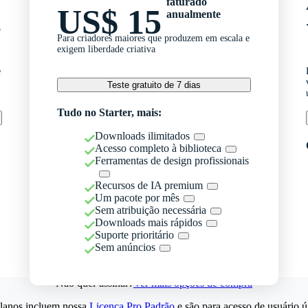
faturado
US$ 15
anualmente
o
Para criadores maiores que produzem em escala e
exigem liberdade criativa
e
Teste gratuito de 7 dias
Tudo no Starter, mais:
Downloads ilimitados
Acesso completo à biblioteca
Ferramentas de design profissionais
Recursos de IA premium
Um pacote por mês
Sem atribuição necessária
Downloads mais rápidos
Suporte prioritário
Sem anúncios
Não quer assinar?
Ver mais opções de compra
lanos incluem nossa
Licença Pro Padrão
e são para acesso de usuário ú