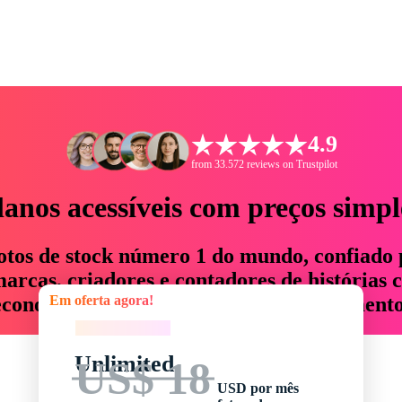
4.9
from 33.572 reviews on Trustpilot
lanos acessíveis com preços simpl
otos de stock número 1 do mundo, confiado 
rcas, criadores e contadores de histórias 
Em oferta agora!
economizam até 76% em tempo e orçamento
Em oferta agora!
Unlimited
US$ 18
USD por mês