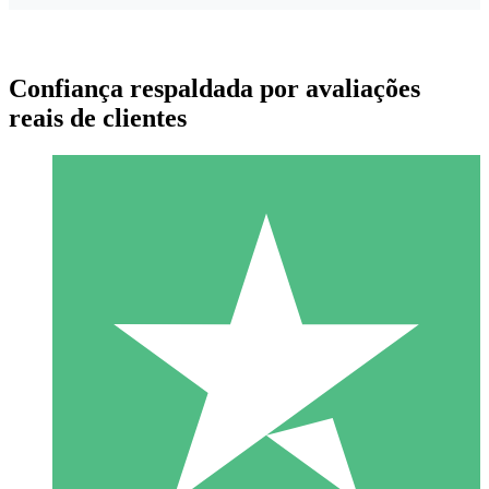
Confiança respaldada por avaliações
reais de clientes
Pacotes de Créditos Individuais
Pague conforme o uso com créditos de download. Sem
compromisso mensal.
1 Download
10
US$
00