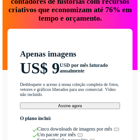
contadores de histórias com recursos
criativos que economizam até 76% em
tempo e orçamento.
Apenas imagens
US$ 9
USD por mês faturado
anualmente
Desbloqueie o acesso à nossa coleção completa de fotos,
vetores e gráficos liberados para uso comercial. Vídeo
não incluído.
Assine agora
O plano inclui:
Cinco downloads de imagens por mês
Um pacote por mês