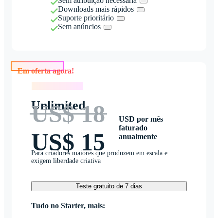
Sem atribuição necessária
Downloads mais rápidos
Suporte prioritário
Sem anúncios
Em oferta agora!
Em oferta agora!
Unlimited
US$ 18
USD por mês
faturado
US$ 15
anualmente
Para criadores maiores que produzem em escala e
exigem liberdade criativa
Teste gratuito de 7 dias
Tudo no Starter, mais: