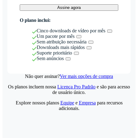
Assine agora
O plano inclui:
Cinco downloads de vídeo por mês
Um pacote por mês
Sem atribuição necessária
Downloads mais rápidos
Suporte prioritário
Sem anúncios
Não quer assinar?
Ver mais opções de compra
Os planos incluem nossa
Licença Pro Padrão
e são para acesso
de usuário único.
Explore nossos planos
Equipe
e
Empresa
para recursos
adicionais.