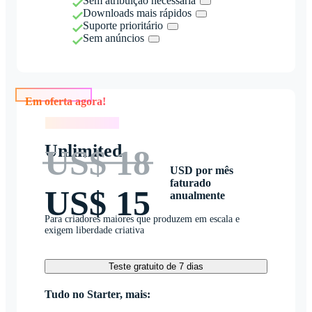
Sem atribuição necessária
Downloads mais rápidos
Suporte prioritário
Sem anúncios
Em oferta agora!
Em oferta agora!
Unlimited
US$ 18
USD por mês
faturado
US$ 15
anualmente
Para criadores maiores que produzem em escala e
exigem liberdade criativa
Teste gratuito de 7 dias
Tudo no Starter, mais: