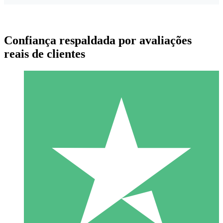
Confiança respaldada por avaliações
reais de clientes
Pacotes de Créditos Individuais
Pague conforme o uso com créditos de download. Sem
compromisso mensal.
1 Download
10
US$
00