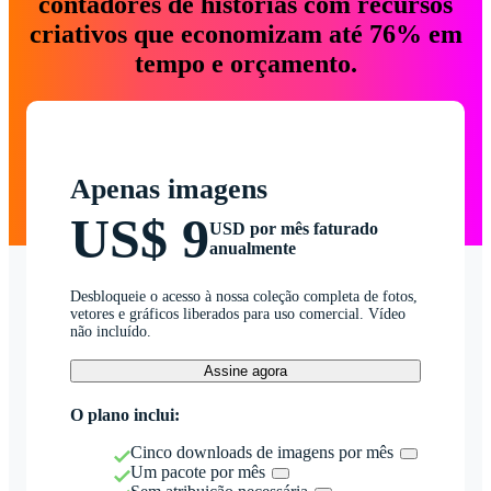
contadores de histórias com recursos
criativos que economizam até 76% em
tempo e orçamento.
Apenas imagens
US$ 9
USD por mês faturado
anualmente
Desbloqueie o acesso à nossa coleção completa de fotos,
vetores e gráficos liberados para uso comercial. Vídeo
não incluído.
Assine agora
O plano inclui:
Cinco downloads de imagens por mês
Um pacote por mês