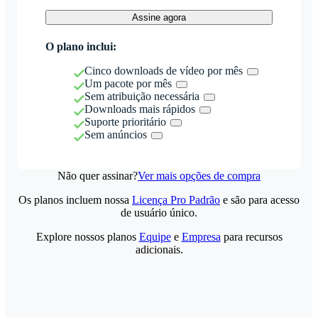
Assine agora
O plano inclui:
Cinco downloads de vídeo por mês
Um pacote por mês
Sem atribuição necessária
Downloads mais rápidos
Suporte prioritário
Sem anúncios
Não quer assinar?
Ver mais opções de compra
Os planos incluem nossa
Licença Pro Padrão
e são para acesso
de usuário único.
Explore nossos planos
Equipe
e
Empresa
para recursos
adicionais.