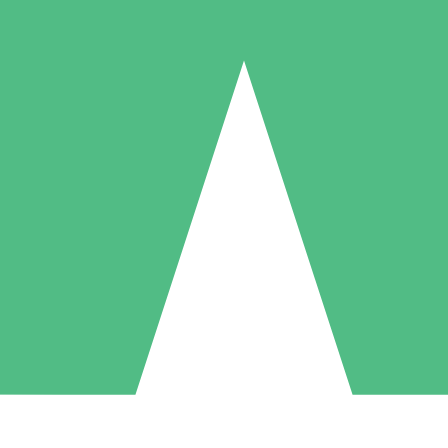
Pacotes de Créditos Individuais
gue conforme o uso com créditos de download. Sem compromisso mens
1 Download
5 Downloads
10 Downloads
10
15
20
US$
00
US$
00
US$
00