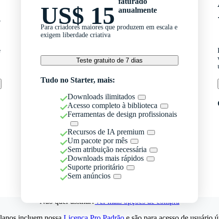
faturado
US$ 15
anualmente
o
Para criadores maiores que produzem em escala e
exigem liberdade criativa
e
Teste gratuito de 7 dias
Tudo no Starter, mais:
Downloads ilimitados
Acesso completo à biblioteca
Ferramentas de design profissionais
Recursos de IA premium
Um pacote por mês
Sem atribuição necessária
Downloads mais rápidos
Suporte prioritário
Sem anúncios
Não quer assinar?
Ver mais opções de compra
lanos incluem nossa
Licença Pro Padrão
e são para acesso de usuário ú