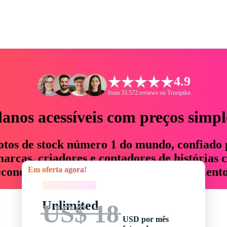
4.9
from 33.572 reviews on Trustpilot
lanos acessíveis com preços simpl
otos de stock número 1 do mundo, confiado 
rcas, criadores e contadores de histórias 
Em oferta agora!
economizam até 76% em tempo e orçamento
Em oferta agora!
Unlimited
US$ 18
USD por mês