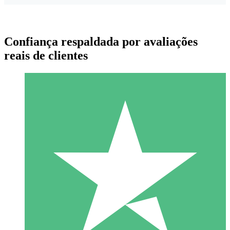
Confiança respaldada por avaliações
reais de clientes
Pacotes de Créditos Individuais
Pague conforme o uso com créditos de download. Sem
compromisso mensal.
1 Download
10
US$
00