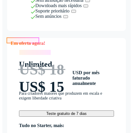
Sem atribuição necessária
Downloads mais rápidos
Suporte prioritário
Sem anúncios
Em oferta agora!
Em oferta agora!
Unlimited
US$ 18
USD por mês
faturado
US$ 15
anualmente
Para criadores maiores que produzem em escala e
exigem liberdade criativa
Teste gratuito de 7 dias
Tudo no Starter, mais: