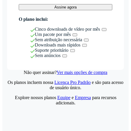
Assine agora
O plano inclui:
Cinco downloads de vídeo por mês
Um pacote por mês
Sem atribuição necessária
Downloads mais rápidos
Suporte prioritário
Sem anúncios
Não quer assinar?
Ver mais opções de compra
Os planos incluem nossa
Licença Pro Padrão
e são para acesso
de usuário único.
Explore nossos planos
Equipe
e
Empresa
para recursos
adicionais.