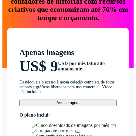
contadores de histórias com recursos
criativos que economizam até 76% em
tempo e orçamento.
Apenas imagens
US$ 9
USD por mês faturado
anualmente
Desbloqueie o acesso à nossa coleção completa de fotos,
vetores e gráficos liberados para uso comercial. Vídeo
não incluído.
Assine agora
O plano inclui:
Cinco downloads de imagens por mês
Um pacote por mês