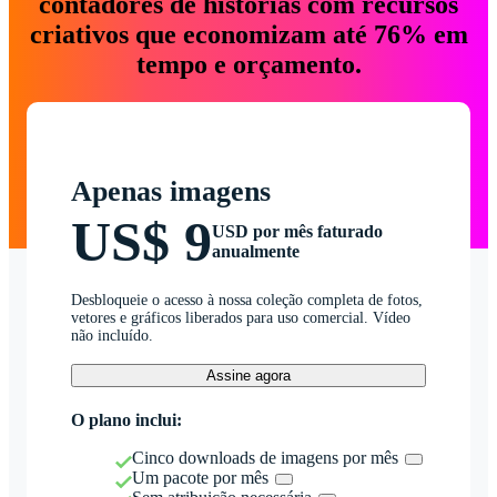
contadores de histórias com recursos
criativos que economizam até 76% em
tempo e orçamento.
Apenas imagens
US$ 9
USD por mês faturado
anualmente
Desbloqueie o acesso à nossa coleção completa de fotos,
vetores e gráficos liberados para uso comercial. Vídeo
não incluído.
Assine agora
O plano inclui:
Cinco downloads de imagens por mês
Um pacote por mês