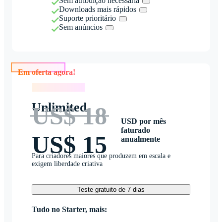
Sem atribuição necessária
Downloads mais rápidos
Suporte prioritário
Sem anúncios
Em oferta agora!
Em oferta agora!
Unlimited
US$ 18
USD por mês
faturado
US$ 15
anualmente
Para criadores maiores que produzem em escala e
exigem liberdade criativa
Teste gratuito de 7 dias
Tudo no Starter, mais: