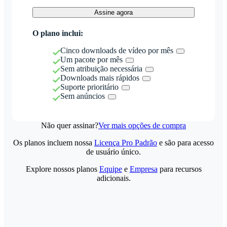
Assine agora
O plano inclui:
Cinco downloads de vídeo por mês
Um pacote por mês
Sem atribuição necessária
Downloads mais rápidos
Suporte prioritário
Sem anúncios
Não quer assinar?
Ver mais opções de compra
Os planos incluem nossa
Licença Pro Padrão
e são para acesso
de usuário único.
Explore nossos planos
Equipe
e
Empresa
para recursos
adicionais.