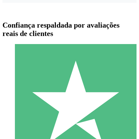
Confiança respaldada por avaliações
reais de clientes
Pacotes de Créditos Individuais
Pague conforme o uso com créditos de download. Sem
compromisso mensal.
1 Download
10
US$
00