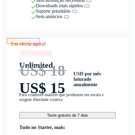
Sem atribuição necessária
Downloads mais rápidos
Suporte prioritário
Sem anúncios
Em oferta agora!
Em oferta agora!
Unlimited
US$ 18
USD por mês
faturado
US$ 15
anualmente
Para criadores maiores que produzem em escala e
exigem liberdade criativa
Teste gratuito de 7 dias
Tudo no Starter, mais: