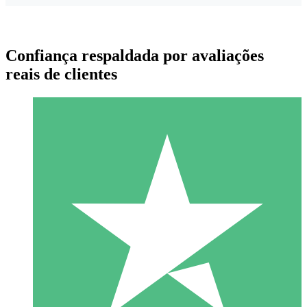
Confiança respaldada por avaliações
reais de clientes
Pacotes de Créditos Individuais
Pague conforme o uso com créditos de download. Sem
compromisso mensal.
1 Download
10
US$
00