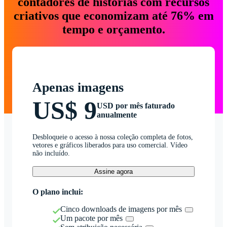
contadores de histórias com recursos
criativos que economizam até 76% em
tempo e orçamento.
Apenas imagens
US$ 9
USD por mês faturado
anualmente
Desbloqueie o acesso à nossa coleção completa de fotos,
vetores e gráficos liberados para uso comercial. Vídeo
não incluído.
Assine agora
O plano inclui:
Cinco downloads de imagens por mês
Um pacote por mês