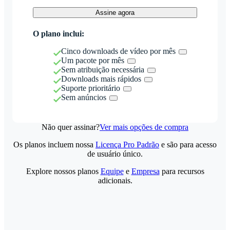
Assine agora
O plano inclui:
Cinco downloads de vídeo por mês
Um pacote por mês
Sem atribuição necessária
Downloads mais rápidos
Suporte prioritário
Sem anúncios
Não quer assinar?
Ver mais opções de compra
Os planos incluem nossa
Licença Pro Padrão
e são para acesso
de usuário único.
Explore nossos planos
Equipe
e
Empresa
para recursos
adicionais.