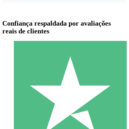
Confiança respaldada por avaliações
reais de clientes
Pacotes de Créditos Individuais
Pague conforme o uso com créditos de download. Sem
compromisso mensal.
1 Download
10
US$
00