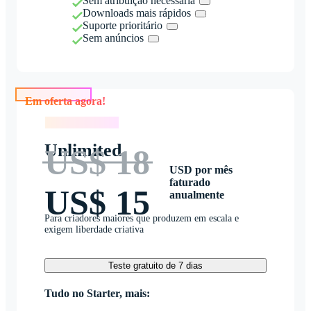
Sem atribuição necessária
Downloads mais rápidos
Suporte prioritário
Sem anúncios
Em oferta agora!
Em oferta agora!
Unlimited
US$ 18
USD por mês
faturado
US$ 15
anualmente
Para criadores maiores que produzem em escala e
exigem liberdade criativa
Teste gratuito de 7 dias
Tudo no Starter, mais: