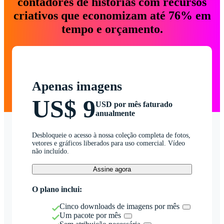
contadores de histórias com recursos
criativos que economizam até 76% em
tempo e orçamento.
Apenas imagens
US$ 9
USD por mês faturado
anualmente
Desbloqueie o acesso à nossa coleção completa de fotos,
vetores e gráficos liberados para uso comercial. Vídeo
não incluído.
Assine agora
O plano inclui:
Cinco downloads de imagens por mês
Um pacote por mês