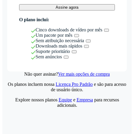
Assine agora
O plano inclui:
Cinco downloads de vídeo por mês
Um pacote por mês
Sem atribuição necessária
Downloads mais rápidos
Suporte prioritário
Sem anúncios
Não quer assinar?
Ver mais opções de compra
Os planos incluem nossa
Licença Pro Padrão
e são para acesso
de usuário único.
Explore nossos planos
Equipe
e
Empresa
para recursos
adicionais.