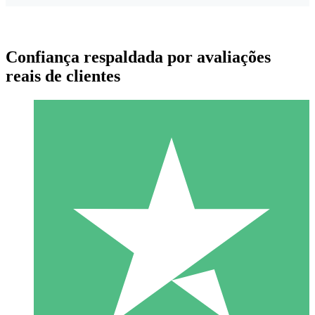
Confiança respaldada por avaliações
reais de clientes
Pacotes de Créditos Individuais
Pague conforme o uso com créditos de download. Sem
compromisso mensal.
1 Download
10
US$
00