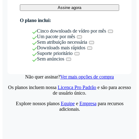
Assine agora
O plano inclui:
Cinco downloads de vídeo por mês
Um pacote por mês
Sem atribuição necessária
Downloads mais rápidos
Suporte prioritário
Sem anúncios
Não quer assinar?
Ver mais opções de compra
Os planos incluem nossa
Licença Pro Padrão
e são para acesso
de usuário único.
Explore nossos planos
Equipe
e
Empresa
para recursos
adicionais.