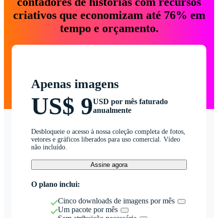
contadores de histórias com recursos
criativos que economizam até 76% em
tempo e orçamento.
Apenas imagens
US$ 9
USD por mês faturado
anualmente
Desbloqueie o acesso à nossa coleção completa de fotos,
vetores e gráficos liberados para uso comercial. Vídeo
não incluído.
Assine agora
O plano inclui:
Cinco downloads de imagens por mês
Um pacote por mês