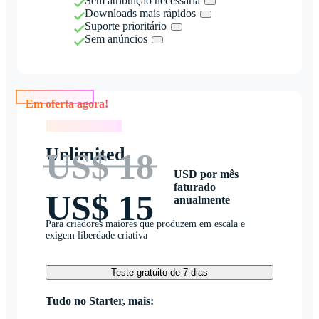
Sem atribuição necessária
Downloads mais rápidos
Suporte prioritário
Sem anúncios
Em oferta agora!
Em oferta agora!
Unlimited
US$ 18
USD por mês
faturado
US$ 15
anualmente
Para criadores maiores que produzem em escala e
exigem liberdade criativa
Teste gratuito de 7 dias
Tudo no Starter, mais: