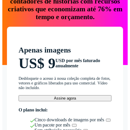
contadores de histórias com recursos
criativos que economizam até 76% em
tempo e orçamento.
Apenas imagens
US$ 9
USD por mês faturado
anualmente
Desbloqueie o acesso à nossa coleção completa de fotos,
vetores e gráficos liberados para uso comercial. Vídeo
não incluído.
Assine agora
O plano inclui:
Cinco downloads de imagens por mês
Um pacote por mês