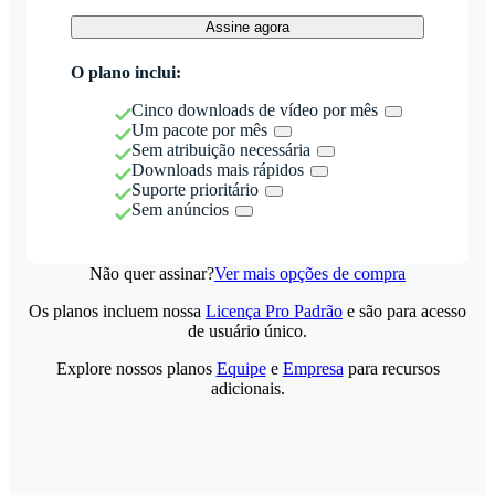
Assine agora
O plano inclui:
Cinco downloads de vídeo por mês
Um pacote por mês
Sem atribuição necessária
Downloads mais rápidos
Suporte prioritário
Sem anúncios
Não quer assinar?
Ver mais opções de compra
Os planos incluem nossa
Licença Pro Padrão
e são para acesso
de usuário único.
Explore nossos planos
Equipe
e
Empresa
para recursos
adicionais.