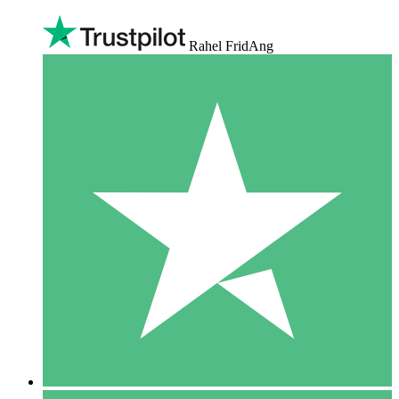
Rahel FridAng