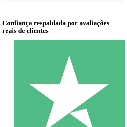
Confiança respaldada por avaliações
reais de clientes
Pacotes de Créditos Individuais
Pague conforme o uso com créditos de download. Sem
compromisso mensal.
1 Download
10
US$
00