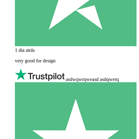
1 dia atrás
very good for design
asdwqwrqweasd asdqwerq