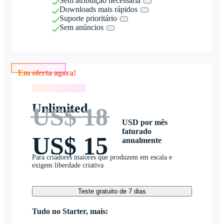
Sem atribuição necessária
Downloads mais rápidos
Suporte prioritário
Sem anúncios
Em oferta agora!
Em oferta agora!
Unlimited
US$ 18
USD por mês
faturado
US$ 15
anualmente
Para criadores maiores que produzem em escala e
exigem liberdade criativa
Teste gratuito de 7 dias
Tudo no Starter, mais: